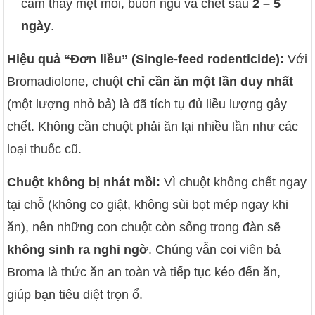
cảm thấy mệt mỏi, buồn ngủ và chết sau
2 – 5
ngày
.
Hiệu quả “Đơn liều” (Single-feed rodenticide):
Với
Bromadiolone, chuột
chỉ cần ăn một lần duy nhất
(một lượng nhỏ bả) là đã tích tụ đủ liều lượng gây
chết. Không cần chuột phải ăn lại nhiều lần như các
loại thuốc cũ.
Chuột không bị nhát mồi:
Vì chuột không chết ngay
tại chỗ (không co giật, không sùi bọt mép ngay khi
ăn), nên những con chuột còn sống trong đàn sẽ
không sinh ra nghi ngờ
. Chúng vẫn coi viên bả
Broma là thức ăn an toàn và tiếp tục kéo đến ăn,
giúp bạn tiêu diệt trọn ổ.