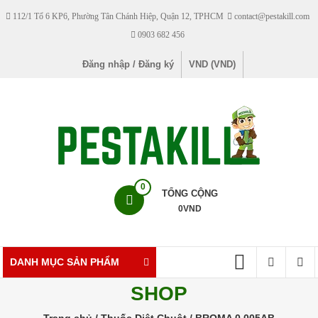
Skip
112/1 Tổ 6 KP6, Phường Tân Chánh Hiệp, Quận 12, TPHCM
contact@pestakill.com
to
0903 682 456
content
Đăng nhập / Đăng ký
VND (VND)
Pestakill
0
TỔNG CỘNG
0
VND
Cửa
hàng
bán
DANH MỤC SẢN PHẨM
thuốc
SHOP
diệt
côn