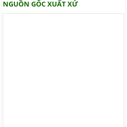
NGUỒN GỐC XUẤT XỨ