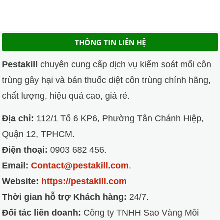
35.000VND
đến
350.000VND
THÔNG TIN LIÊN HỆ
Pestakill
chuyên cung cấp dịch vụ kiểm soát mối côn
trùng gây hại và bán thuốc diệt côn trùng chính hãng,
chất lượng, hiệu quả cao, giá rẻ.
Địa chỉ:
112/1 Tổ 6 KP6, Phường Tân Chánh Hiệp,
Quận 12, TPHCM.
Điện thoại:
0903 682 456.
Email:
Contact@pestakill.com
.
Website:
https://pestakill.com
Thời gian hỗ trợ Khách hàng:
24/7.
Đối tác liên doanh:
Công ty TNHH Sao Vàng Môi