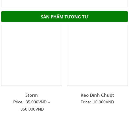
SẢN PHẨM TƯƠNG TỰ
Storm
Keo Dính Chuột
Price:
35.000
VND
–
Price:
10.000
VND
Khoảng
350.000
VND
giá:
từ