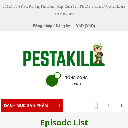
Skip
112/1 Tổ 6 KP6, Phường Tân Chánh Hiệp, Quận 12, TPHCM
contact@pestakill.com
to
0903 682 456
content
Đăng nhập / Đăng ký
VND (VND)
Pestakill
0
TỔNG CỘNG
0
VND
Cửa
hàng
bán
DANH MỤC SẢN PHẨM
thuốc
diệt
Episode List
côn