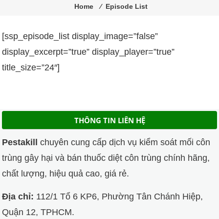
trùng
Home
⁄
Episode List
Pestakill
[ssp_episode_list display_image=”false”
display_excerpt=”true” display_player=”true”
title_size=”24″]
THÔNG TIN LIÊN HỆ
Pestakill
chuyên cung cấp dịch vụ kiểm soát mối côn
trùng gây hại và bán thuốc diệt côn trùng chính hãng,
chất lượng, hiệu quả cao, giá rẻ.
Địa chỉ:
112/1 Tổ 6 KP6, Phường Tân Chánh Hiệp,
Quận 12, TPHCM.