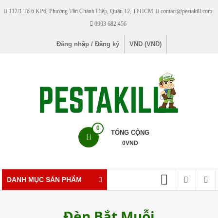
Skip
112/1 Tổ 6 KP6, Phường Tân Chánh Hiệp, Quận 12, TPHCM
contact@pestakill.com
to
0903 682 456
content
Đăng nhập / Đăng ký
VND (VND)
Pestakill
0
TỔNG CỘNG
0
VND
Cửa
hàng
bán
DANH MỤC SẢN PHẨM
thuốc
diệt
Đèn Bắt Muỗi
côn