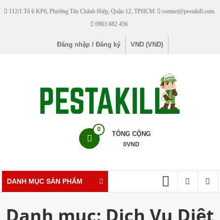
Skip
112/1 Tổ 6 KP6, Phường Tân Chánh Hiệp, Quận 12, TPHCM
contact@pestakill.com
to
0903 682 456
content
Đăng nhập / Đăng ký
VND (VND)
Pestakill
0
TỔNG CỘNG
0
VND
Cửa
hàng
bán
DANH MỤC SẢN PHẨM
thuốc
diệt
Danh mục:
Dịch Vụ Diệt
côn