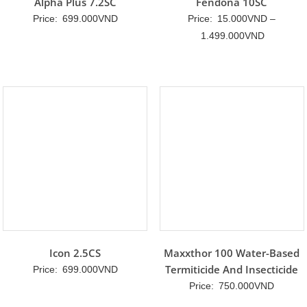
Alpha Plus 7.2SC
Fendona 10SC
Price:
699.000
VND
Price:
15.000
VND
–
Khoảng
1.499.000
VND
giá:
từ
15.000V
đến
1.499.00
Icon 2.5CS
Maxxthor 100 Water-Based
Termiticide And Insecticide
Price:
699.000
VND
Price:
750.000
VND