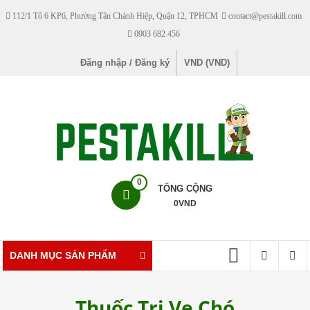
Skip
112/1 Tổ 6 KP6, Phường Tân Chánh Hiệp, Quận 12, TPHCM
contact@pestakill.com
to
0903 682 456
content
Đăng nhập / Đăng ký
VND (VND)
Pestakill
0
TỔNG CỘNG
0
VND
Cửa
hàng
bán
DANH MỤC SẢN PHẨM
thuốc
diệt
Thuốc Trị Ve Chó
côn