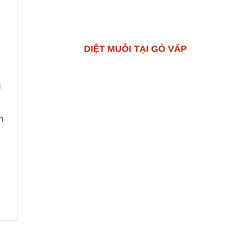
DIỆT MUỖI TẠI GÒ VẤP
I
n