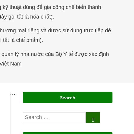
g kỹ thuật dùng đ
ể
gia công ch
ế
bi
ế
n thành
ây gọi tắt là hóa chất).
 thương mại riêng và được sử dụng trực ti
ế
p để
 tắt là chế phẩm).
c quản lý nhà nước của Bộ Y tế được xác định
 Việt Nam
```
Search
Search
for: