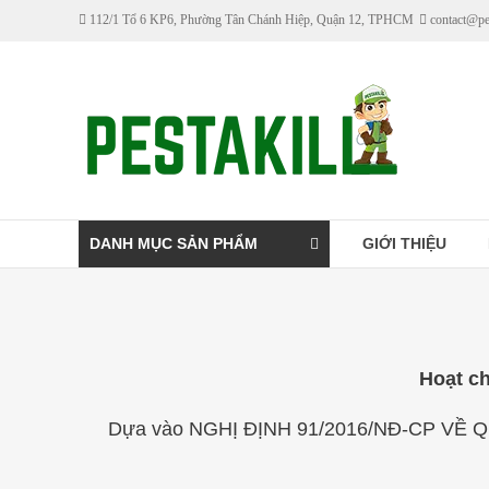
Skip
112/1 Tổ 6 KP6, Phường Tân Chánh Hiệp, Quận 12, TPHCM
contact@pe
to
content
Pestakill
Cửa
hàng
bán
thuốc
DANH MỤC SẢN PHẨM
GIỚI THIỆU
diệt
côn
trùng
Pestakill
Hoạt ch
Dựa vào NGHỊ ĐỊNH 91/2016/NÐ-CP VỀ