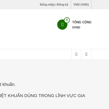
Đăng nhập / Đăng ký
VND (VND)
0
TỔNG CỘNG
0
VND
ệt khuẩn.
 DIỆT KHUẨN DÙNG TRONG LĨNH VỰC GIA