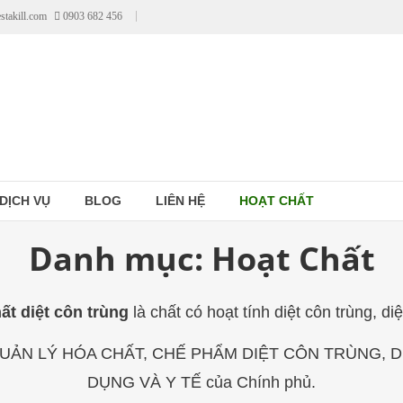
stakill.com
0903 682 456
DỊCH VỤ
BLOG
LIÊN HỆ
HOẠT CHẤT
Danh mục:
Hoạt Chất
ất diệt côn trùng
là chất có hoạt tính diệt côn trùng, di
 QUẢN LÝ HÓA CHẤT, CHẾ PHẨM DIỆT CÔN TRÙNG,
DỤNG VÀ Y TẾ của Chính phủ.