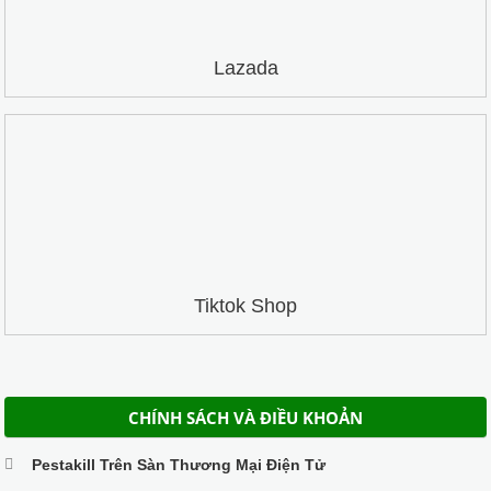
Lazada
Tiktok Shop
CHÍNH SÁCH VÀ ĐIỀU KHOẢN
Pestakill Trên Sàn Thương Mại Điện Tử