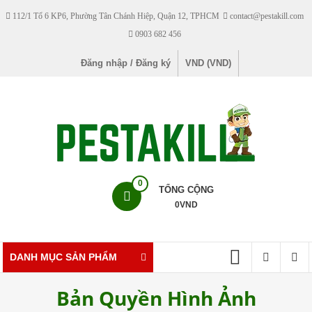
Skip
112/1 Tổ 6 KP6, Phường Tân Chánh Hiệp, Quận 12, TPHCM
contact@pestakill.com
to
0903 682 456
content
Đăng nhập / Đăng ký
VND (VND)
Pestakill
0
TỔNG CỘNG
0
VND
Cửa
hàng
bán
DANH MỤC SẢN PHẨM
thuốc
diệt
Bản Quyền Hình Ảnh
côn