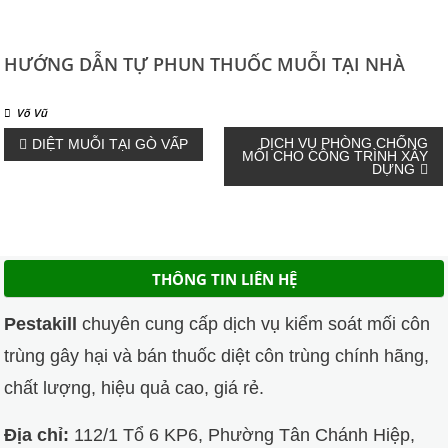
HƯỚNG DẪN TỰ PHUN THUỐC MUỖI TẠI NHÀ
Võ Vũ
Điều
DỊCH VỤ PHÒNG CHỐNG
DIỆT MUỖI TẠI GÒ VẤP
MỐI CHO CÔNG TRÌNH XÂY
DỰNG
hướng
bài
THÔNG TIN LIÊN HỆ
viết
Pestakill
chuyên cung cấp dịch vụ kiểm soát mối côn
trùng gây hại và bán thuốc diệt côn trùng chính hãng,
chất lượng, hiệu quả cao, giá rẻ.
Địa chỉ:
112/1 Tổ 6 KP6, Phường Tân Chánh Hiệp,