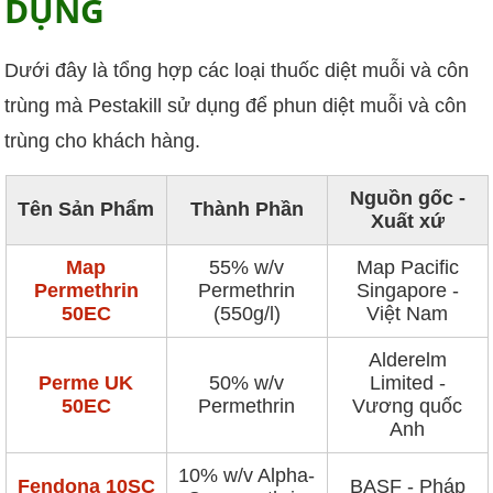
DỤNG
Dưới đây là tổng hợp các loại thuốc diệt muỗi và côn
trùng mà Pestakill sử dụng để phun diệt muỗi và côn
trùng cho khách hàng.
Nguồn gốc -
Tên Sản Phẩm
Thành Phần
Xuất xứ
Map
55% w/v
Map Pacific
Permethrin
Permethrin
Singapore -
50EC
(550g/l)
Việt Nam
Alderelm
Perme UK
50% w/v
Limited -
50EC
Permethrin
Vương quốc
Anh
10% w/v Alpha-
Fendona 10SC
BASF - Pháp