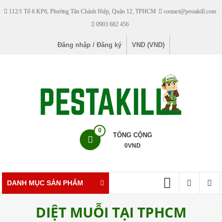
Skip
112/1 Tổ 6 KP6, Phường Tân Chánh Hiệp, Quận 12, TPHCM
contact@pestakill.com
to
0903 682 456
content
Đăng nhập / Đăng ký
VND (VND)
Pestakill
0
TỔNG CỘNG
0
VND
Cửa
hàng
bán
DANH MỤC SẢN PHẨM
thuốc
diệt
DIỆT MUỖI TẠI TPHCM
côn