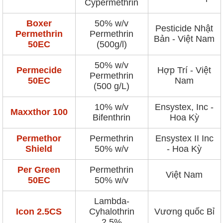
Cypermethrin
Boxer
50% w/v
Pesticide Nhật
Permethrin
Permethrin
Bản - Việt Nam
50EC
(500g/l)
50% w/v
Permecide
Hợp Trí - Việt
Permethrin
50EC
Nam
(500 g/L)
10% w/v
Ensystex, Inc -
Maxxthor 100
Bifenthrin
Hoa Kỳ
Permethor
Permethrin
Ensystex II Inc
Shield
50% w/v
- Hoa Kỳ
Per Green
Permethrin
Việt Nam
50EC
50% w/v
Lambda-
Icon 2.5CS
Cyhalothrin
Vương quốc Bỉ
2.5%