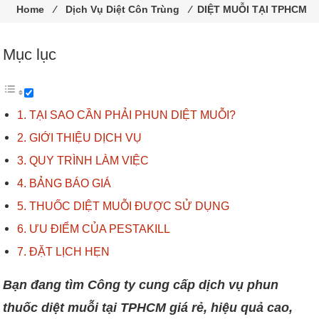
trùng
Home
⁄
Dịch Vụ Diệt Côn Trùng
⁄
DIỆT MUỖI TẠI TPHCM
Pestakill
Mục lục
TẠI SAO CẦN PHẢI PHUN DIỆT MUỖI?
GIỚI THIỆU DỊCH VỤ
QUY TRÌNH LÀM VIỆC
BẢNG BÁO GIÁ
THUỐC DIỆT MUỖI ĐƯỢC SỬ DỤNG
ƯU ĐIỂM CỦA PESTAKILL
ĐẶT LỊCH HẸN
Bạn đang tìm Công ty cung cấp dịch vụ phun
thuốc diệt muỗi tại TPHCM giá rẻ, hiệu quả cao,