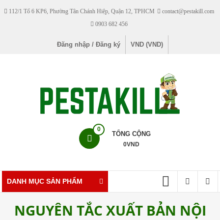
Skip
112/1 Tổ 6 KP6, Phường Tân Chánh Hiệp, Quận 12, TPHCM
contact@pestakill.com
to
0903 682 456
content
Đăng nhập / Đăng ký
VND (VND)
Pestakill
0
TỔNG CỘNG
0
VND
Cửa
hàng
bán
DANH MỤC SẢN PHẨM
thuốc
diệt
NGUYÊN TẮC XUẤT BẢN NỘI
côn