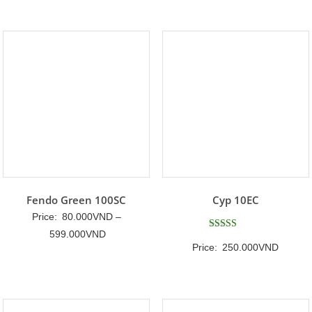
Fendo Green 100SC
Cyp 10EC
Price:
80.000
VND
–
Khoảng
599.000
VND
Được xếp
Price:
250.000
VND
hạng
giá:
5
5 sao
từ
80.000VND
đến