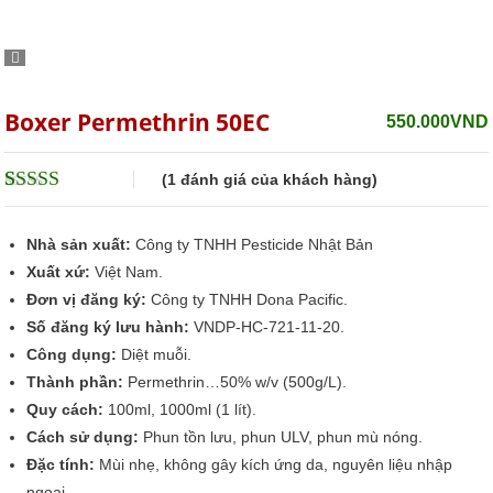
Boxer Permethrin 50EC
550.000
VND
(
1
đánh giá của khách hàng)
5
1
trên 5 dựa
trên
đánh giá
Nhà sản xuất:
Công ty TNHH Pesticide Nhật Bản
Xuất xứ:
Việt Nam.
Đơn vị đăng ký:
Công ty TNHH Dona Pacific.
Số đăng ký lưu hành:
VNDP-HC-721-11-20.
Công dụng:
Diệt muỗi.
Thành phần:
Permethrin…50% w/v (500g/L).
Quy cách:
100ml, 1000ml (1 lít).
Cách sử dụng:
Phun tồn lưu, phun ULV, phun mù nóng.
Đặc tính:
Mùi nhẹ, không gây kích ứng da, nguyên liệu nhập
ngoại.