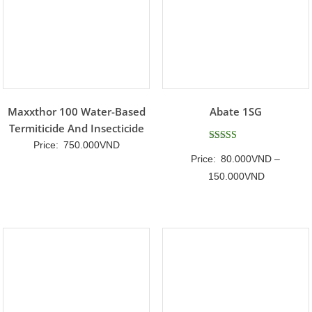
Maxxthor 100 Water-Based
Abate 1SG
Termiticide And Insecticide
Price:
750.000
VND
Được xếp
Price:
80.000
VND
–
hạng
5
Khoảng
150.000
VND
5 sao
giá:
từ
80.000VN
đến
150.000V