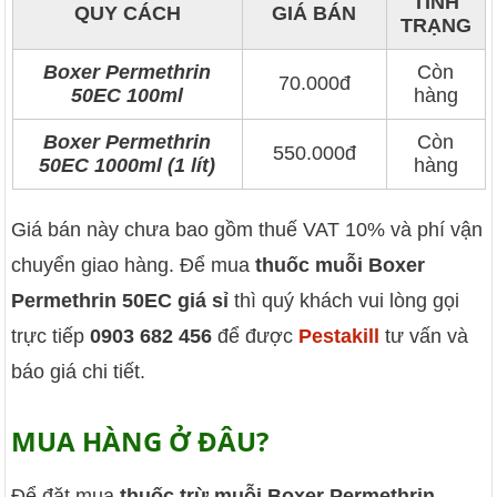
TÌNH
QUY CÁCH
GIÁ BÁN
TRẠNG
Boxer Permethrin
Còn
70.000đ
50EC 100ml
hàng
Boxer Permethrin
Còn
550.000đ
50EC 1000ml (1 lít)
hàng
Giá bán này chưa bao gồm thuế VAT 10% và phí vận
chuyển giao hàng. Để mua
thuốc muỗi Boxer
Permethrin 50EC giá sỉ
thì quý khách vui lòng gọi
trực tiếp
0903 682 456
để được
Pestakill
tư vấn và
báo giá chi tiết.
MUA HÀNG Ở ĐÂU?
Để đặt mua
thuốc trừ muỗi Boxer Permethrin