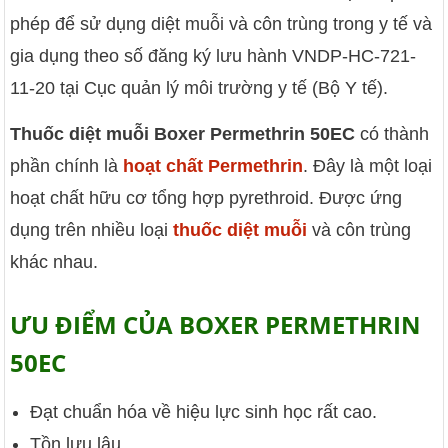
phép để sử dụng diệt muỗi và côn trùng trong y tế và
gia dụng theo số đăng ký lưu hành VNDP-HC-721-
11-20 tại Cục quản lý môi trường y tế (Bộ Y tế).
Thuốc diệt muỗi Boxer Permethrin 50EC
có thành
phần chính là
hoạt chất Permethrin
. Đây là một loại
hoạt chất hữu cơ tổng hợp pyrethroid. Được ứng
dụng trên nhiều loại
thuốc diệt muỗi
và côn trùng
khác nhau.
ƯU ĐIỂM CỦA BOXER PERMETHRIN
50EC
Đạt chuẩn hóa về hiệu lực sinh học rất cao.
Tồn lưu lâu.