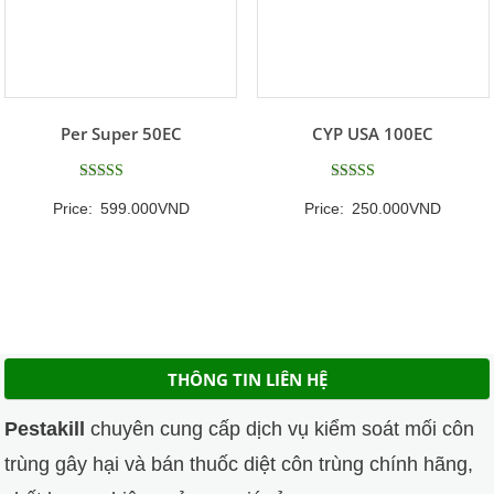
Per Super 50EC
CYP USA 100EC
Được xếp
Được xếp
Price:
599.000
VND
Price:
250.000
VND
hạng
hạng
5
5
5 sao
5 sao
THÔNG TIN LIÊN HỆ
Pestakill
chuyên cung cấp dịch vụ kiểm soát mối côn
trùng gây hại và bán thuốc diệt côn trùng chính hãng,