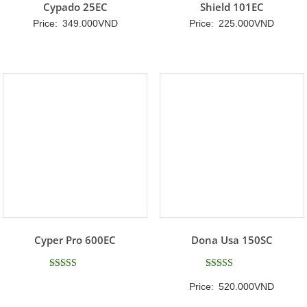
Cypado 25EC
Shield 101EC
Price:
349.000
VND
Price:
225.000
VND
Cyper Pro 600EC
Dona Usa 150SC
Được xếp
Được xếp
Price:
520.000
VND
hạng
hạng
5
5
5 sao
5 sao