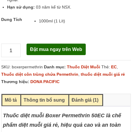
Hạn sử dụng:
03 năm kể từ NSX.
Dung Tích
1000ml (1 Lít)
Đặt mua ngay trên Web
Boxer
Permethrin
SKU:
boxerpermethrin
Danh mục:
Thuốc Diệt Muỗi
Thẻ:
EC
,
50EC
Thuốc diệt côn trùng chứa Permethrin
,
thuốc diệt muỗi giá rẻ
số
Thương hiệu:
DONA PACIFIC
lượng
Mô tả
Thông tin bổ sung
Đánh giá (1)
Thuốc diệt muỗi Boxer Permethrin 50EC là chế
phẩm diệt muỗi giá rẻ, hiệu quả cao và an toàn