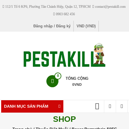
Skip
112/1 Tổ 6 KP6, Phường Tân Chánh Hiệp, Quận 12, TPHCM
contact@pestakill.com
to
0903 682 456
content
Đăng nhập / Đăng ký
VND (VND)
Pestakill
0
TỔNG CỘNG
0
VND
Cửa
hàng
bán
DANH MỤC SẢN PHẨM
thuốc
SHOP
diệt
côn