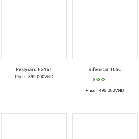
599.000VND
Pesguard FG161
Bifenstar 10SC
Price:
899.000
VND
Được xếp
Price:
499.000
VND
hạng
5
5 sao