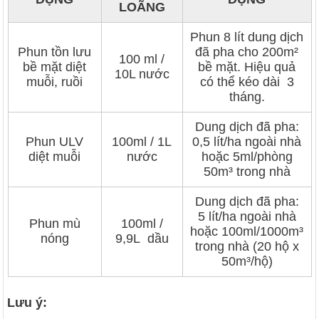
LOÃNG
Phun 8 lít dung dịch
Phun tồn lưu
đã pha cho 200m²
100 ml /
bề mặt diệt
bề mặt. Hiệu quả
10L nước
muỗi, ruồi
có thể kéo dài 3
tháng.
Dung dịch đã pha:
Phun ULV
100ml / 1L
0,5 lít/ha ngoài nhà
diệt muỗi
nước
hoặc 5ml/phòng
50m³ trong nhà
Dung dịch đã pha:
5 lít/ha ngoài nhà
Phun mù
100ml /
hoặc 100ml/1000m³
nóng
9,9L dầu
trong nhà (20 hộ x
50m³/hộ)
Lưu ý: