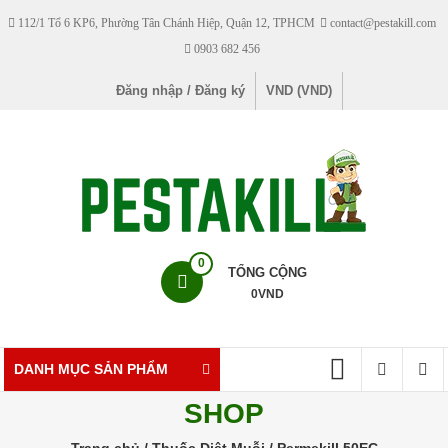
Skip
112/1 Tổ 6 KP6, Phường Tân Chánh Hiệp, Quận 12, TPHCM
contact@pestakill.com
to
0903 682 456
content
Đăng nhập / Đăng ký
VND (VND)
Pestakill
0
TỔNG CỘNG
0
VND
Cửa
hàng
bán
DANH MỤC SẢN PHẨM
thuốc
SHOP
diệt
côn