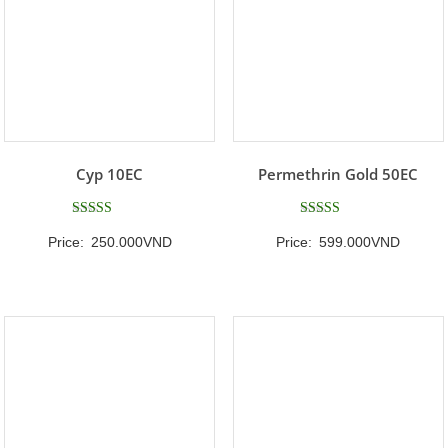
Cyp 10EC
Permethrin Gold 50EC
Được xếp
Được xếp
Price:
250.000
VND
Price:
599.000
VND
hạng
hạng
5
5
5 sao
5 sao