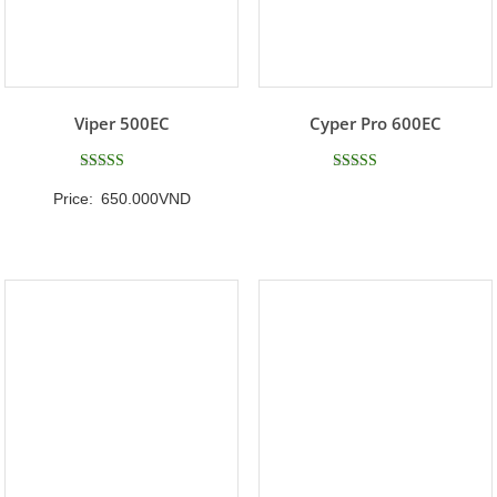
Viper 500EC
Cyper Pro 600EC
Được xếp
Được xếp
Price:
650.000
VND
hạng
hạng
5
5
5 sao
5 sao