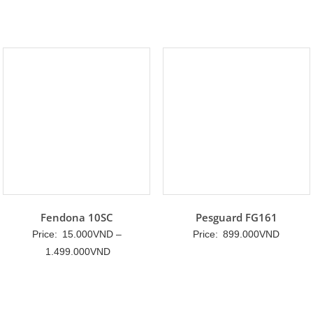
giá:
từ
80.000VN
đến
650.000V
Fendona 10SC
Pesguard FG161
Price:
15.000
VND
–
Price:
899.000
VND
Khoảng
1.499.000
VND
giá:
từ
15.000VND