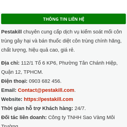
đến
1.499.000VND
THÔNG TIN LIÊN HỆ
Pestakill
chuyên cung cấp dịch vụ kiểm soát mối côn
trùng gây hại và bán thuốc diệt côn trùng chính hãng,
chất lượng, hiệu quả cao, giá rẻ.
Địa chỉ:
112/1 Tổ 6 KP6, Phường Tân Chánh Hiệp,
Quận 12, TPHCM.
Điện thoại:
0903 682 456.
Email:
Contact@pestakill.com
.
Website:
https://pestakill.com
Thời gian hỗ trợ Khách hàng:
24/7.
Đối tác liên doanh:
Công ty TNHH Sao Vàng Môi
Trường.