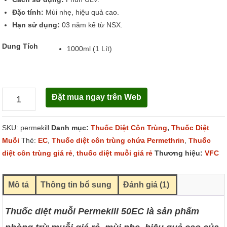
Đặc tính:
Mùi nhẹ, hiệu quả cao.
Hạn sử dụng:
03 năm kể từ NSX.
Dung Tích
1000ml (1 Lít)
Đặt mua ngay trên Web
Permekill
50EC
SKU:
permekill
Danh mục:
Thuốc Diệt Côn Trùng
,
Thuốc Diệt
số
Muỗi
Thẻ:
EC
,
Thuốc diệt côn trùng chứa Permethrin
,
Thuốc
lượng
diệt côn trùng giá rẻ
,
thuốc diệt muỗi giá rẻ
Thương hiệu:
VFC
Mô tả
Thông tin bổ sung
Đánh giá (1)
Thuốc diệt muỗi Permekill 50EC là sản phẩm