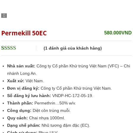
Permekill 50EC
580.000
VND
(
1
đánh giá của khách hàng)
5
1
trên 5 dựa
trên
đánh giá
Nhà sản xuất:
Công ty Cổ phần Khử trùng Việt Nam (VFC) – Chi
nhánh Long An.
Xuất xứ:
Việt Nam.
Đơn vị đăng ký:
Công ty Cổ phần Khử trùng Việt Nam.
Số đăng ký lưu hành:
VNDP-HC-172-05-19.
Thành phần:
Permethrin…50% w/v.
Công dụng:
Diệt côn trùng muỗi.
Quy cách:
Chai nhựa 1000ml.
Dạng chế phẩm:
Nhũ tương đậm đặc (EC).
Cách sử dụng:
Phun ULV.