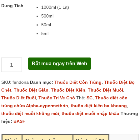
Dung Tích
1000ml (1 Lít)
500ml
50ml
5ml
Đặt mua ngay trên Web
Fendona
10SC
SKU:
fendona
Danh mục:
Thuốc Diệt Côn Trùng
,
Thuốc Diệt Bọ
số
Chét
,
Thuốc Diệt Gián
,
Thuốc Diệt Kiến
,
Thuốc Diệt Muỗi
,
lượng
Thuốc Diệt Ruồi
,
Thuốc Trị Ve Chó
Thẻ:
SC
,
Thuốc diệt côn
trùng chứa Alpha-cypermethrin
,
thuốc diệt kiến ba khoang
,
thuốc diệt muỗi không mùi
,
thuốc diệt muỗi nhập khẩu
Thương
hiệu:
BASF