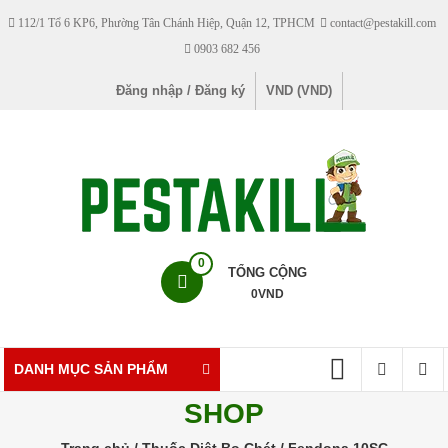
Skip
112/1 Tổ 6 KP6, Phường Tân Chánh Hiệp, Quận 12, TPHCM
contact@pestakill.com
to
0903 682 456
content
Đăng nhập / Đăng ký
VND (VND)
Pestakill
0
TỔNG CỘNG
0
VND
Cửa
hàng
bán
DANH MỤC SẢN PHẨM
thuốc
SHOP
diệt
côn