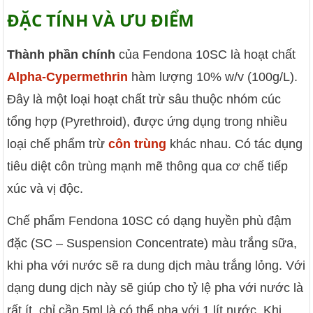
ĐẶC TÍNH VÀ ƯU ĐIỂM
Thành phần chính
của Fendona 10SC là hoạt chất
Alpha-Cypermethrin
hàm lượng 10% w/v (100g/L).
Đây là một loại hoạt chất trừ sâu thuộc nhóm cúc
tổng hợp (Pyrethroid), được ứng dụng trong nhiều
loại chế phẩm trừ
côn trùng
khác nhau. Có tác dụng
tiêu diệt côn trùng mạnh mẽ thông qua cơ chế tiếp
xúc và vị độc.
Chế phẩm Fendona 10SC có dạng huyền phù đậm
đặc (SC – Suspension Concentrate) màu trắng sữa,
khi pha với nước sẽ ra dung dịch màu trắng lỏng. Với
dạng dung dịch này sẽ giúp cho tỷ lệ pha với nước là
rất ít, chỉ cần 5ml là có thể pha với 1 lít nước. Khi