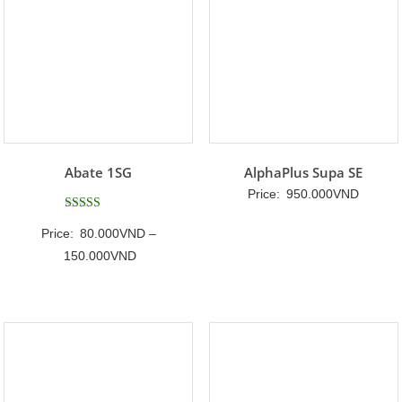
Abate 1SG
AlphaPlus Supa SE
Price:
950.000
VND
Được xếp
Price:
80.000
VND
–
hạng
5
Khoảng
150.000
VND
5 sao
giá:
từ
80.000VND
đến
150.000VND