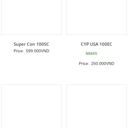
Super Con 100SC
CYP USA 100EC
Price:
599.000
VND
Được xếp
Price:
250.000
VND
hạng
5
5 sao