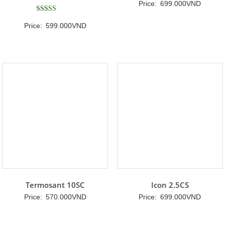
Price:
699.000
VND
Được xếp
Price:
599.000
VND
hạng
5
5 sao
Termosant 10SC
Icon 2.5CS
Price:
570.000
VND
Price:
699.000
VND