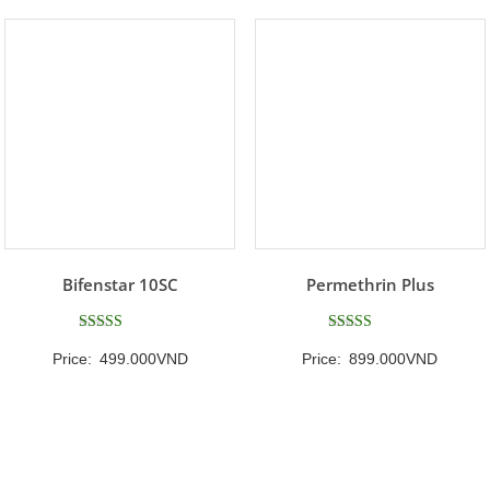
Bifenstar 10SC
Permethrin Plus
Được xếp
Được xếp
Price:
499.000
VND
Price:
899.000
VND
hạng
hạng
5
5
5 sao
5 sao