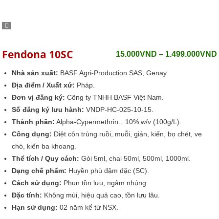
Fendona 10SC
15.000
VND
–
1.499.000
VND
Nhà sản xuất:
BASF Agri-Production SAS, Genay.
Địa điểm / Xuất xứ:
Pháp.
Đơn vị đăng ký:
Công ty TNHH BASF Việt Nam.
Số đăng ký lưu hành:
VNDP-HC-025-10-15.
Thành phần:
Alpha-Cypermethrin…10% w/v (100g/L).
Công dụng:
Diệt côn trùng ruồi, muỗi, gián, kiến, bọ chét, ve
chó, kiến ba khoang.
Thể tích / Quy cách:
Gói 5ml, chai 50ml, 500ml, 1000ml.
Dạng chế phẩm:
Huyền phù đậm đặc (SC).
Cách sử dụng:
Phun tồn lưu, ngâm nhúng.
Đặc tính:
Không mùi, hiệu quả cao, tồn lưu lâu.
Hạn sử dụng:
02 năm kể từ NSX.