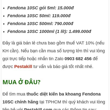
Fendona 10SC gói 5ml: 15.000đ
Fendona 10SC 50ml: 119.000đ
Fendona 10SC 500ml: 790.000đ
Fendona 10SC 1000ml (1 lít): 1.499.000đ
Đây là giá bán lẻ chưa bao gồm thuế VAT 10% (nếu
KH cần). Nếu bạn cần mua số lượng lớn thì vui lòng
gọi trực tiếp hoặc nhắn tin Zalo
0903 682 456
để
được
Pestakill
tư vấn và báo giá tốt nhất nhé.
MUA Ở ĐÂU?
Để tìm mua
thuốc diệt kiến ba khoang Fendona
10SC chính hãng
tại TPHCM thì quý khách vui lòng
liên hệ với
Pestakill.com
qua các thông tin sau: