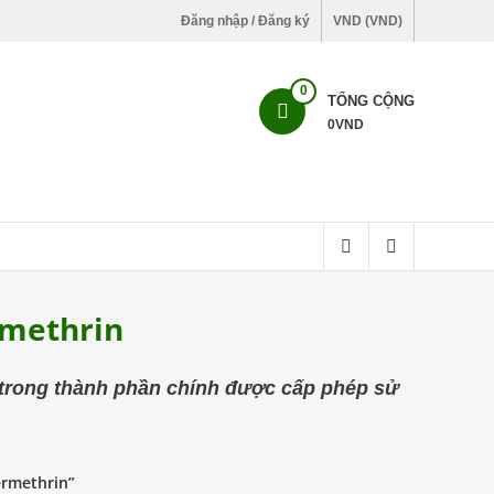
Đăng nhập / Đăng ký
VND (VND)
0
TỔNG CỘNG
0
VND
rmethrin
trong thành phần chính được cấp phép sử
ermethrin”