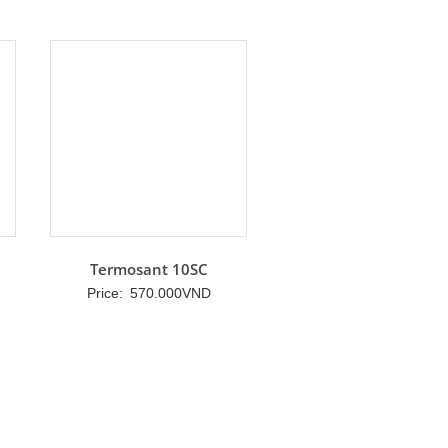
Termosant 10SC
Price:
570.000
VND
ng
00VND
9.000VND