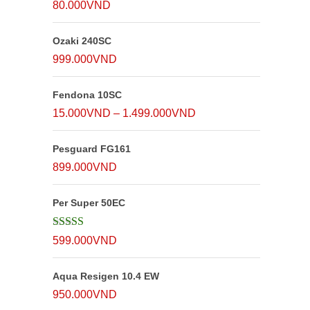
80.000
VND
Ozaki 240SC
999.000
VND
Fendona 10SC
Khoảng
15.000
VND
–
1.499.000
VND
giá:
Pesguard FG161
từ
899.000
VND
15.000VND
đến
Per Super 50EC
1.499.000VND
Được xếp
599.000
VND
hạng
5
5 sao
Aqua Resigen 10.4 EW
950.000
VND