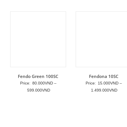
Fendo Green 100SC
Fendona 10SC
Price:
80.000
VND
–
Price:
15.000
VND
–
Khoảng
Khoả
599.000
VND
1.499.000
VND
giá:
giá:
từ
từ
80.000VND
15.0
đến
đến
599.000VND
1.49