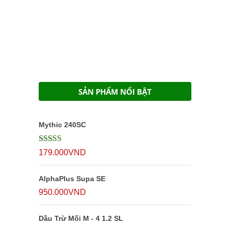
SẢN PHẨM NỔI BẬT
Mythic 240SC
Được xếp
179.000
VND
hạng
5
5 sao
AlphaPlus Supa SE
950.000
VND
Dầu Trừ Mối M - 4 1.2 SL