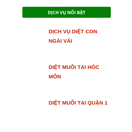
DỊCH VỤ NỔI BẬT
DỊCH VỤ DIỆT CON
NGÀI VẢI
DIỆT MUỖI TẠI HÓC
MÔN
DIỆT MUỖI TẠI QUẬN 1