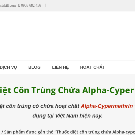
stakill.com
0903 682 456
DỊCH VỤ
BLOG
LIÊN HỆ
HOẠT CHẤT
iệt Côn Trùng Chứa Alpha-Cype
ệt côn trùng có chứa hoạt chất
Alpha-Cypermethrin
dụng tại Việt Nam hiện nay.
ủ
/ Sản phẩm được gắn thẻ “Thuốc diệt côn trùng chứa Alpha-cyp