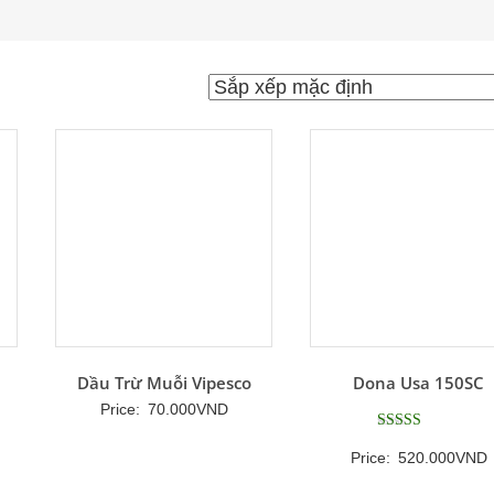
Dầu Trừ Muỗi Vipesco
Dona Usa 150SC
Price:
70.000
VND
Được xếp
Price:
520.000
VND
hạng
5
5 sao