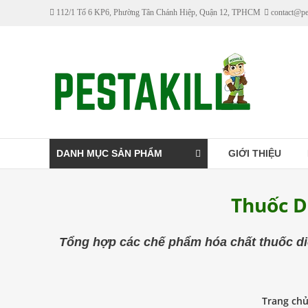
Skip
112/1 Tổ 6 KP6, Phường Tân Chánh Hiệp, Quận 12, TPHCM
contact@pe
to
content
Pestakill
Cửa
hàng
bán
thuốc
DANH MỤC SẢN PHẨM
GIỚI THIỆU
diệt
côn
Thuốc D
trùng
Pestakill
Tổng hợp các chế phẩm hóa chất thuốc di
Trang ch