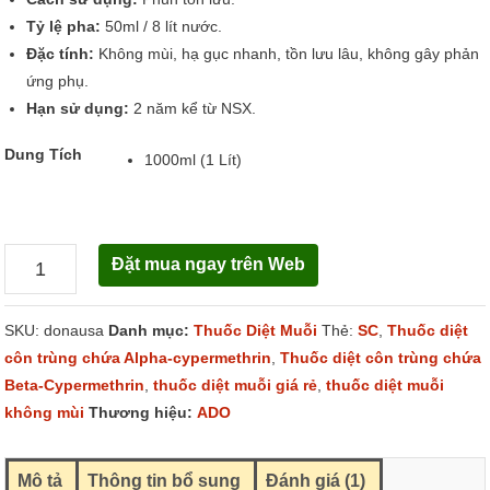
Tỷ lệ pha:
50ml / 8 lít nước.
Đặc tính:
Không mùi, hạ gục nhanh, tồn lưu lâu, không gây phản
ứng phụ.
Hạn sử dụng:
2 năm kể từ NSX.
Dung Tích
1000ml (1 Lít)
Đặt mua ngay trên Web
Dona
Usa
SKU:
donausa
Danh mục:
Thuốc Diệt Muỗi
Thẻ:
SC
,
Thuốc diệt
150SC
côn trùng chứa Alpha-cypermethrin
,
Thuốc diệt côn trùng chứa
số
Beta-Cypermethrin
,
thuốc diệt muỗi giá rẻ
,
thuốc diệt muỗi
lượng
không mùi
Thương hiệu:
ADO
Mô tả
Thông tin bổ sung
Đánh giá (1)