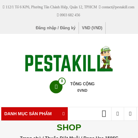
Skip
112/1 Tổ 6 KP6, Phường Tân Chánh Hiệp, Quận 12, TPHCM
contact@pestakill.com
to
0903 682 456
content
Đăng nhập / Đăng ký
VND (VND)
Pestakill
0
TỔNG CỘNG
0
VND
Cửa
hàng
bán
DANH MỤC SẢN PHẨM
thuốc
SHOP
diệt
côn