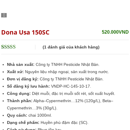
Dona Usa 150SC
520.000
VND
(
1
đánh giá của khách hàng)
5
1
trên 5 dựa
trên
đánh giá
Nhà sản xuất:
Công ty TNHH Pesticide Nhật Bản.
Xuất xứ:
Nguyên liệu nhập ngoại, sản xuất trong nước.
Đơn vị đăng ký:
Công ty TNHH Pesticide Nhật Bản.
Số đăng ký lưu hành:
VNDP-HC-145-10-17.
Công dụng:
Diệt muỗi, đặc trị muỗi sốt rét, sốt xuất huyết.
Thành phần:
Alpha–Cypermethrin…12% (120g/L), Beta–
Cypermethrin…3% (30g/L).
Quy cách:
chai 1000ml.
Dạng chế phẩm:
Huyền phù đậm đặc (SC).
Cách sử dụng:
Phun tồn lưu.