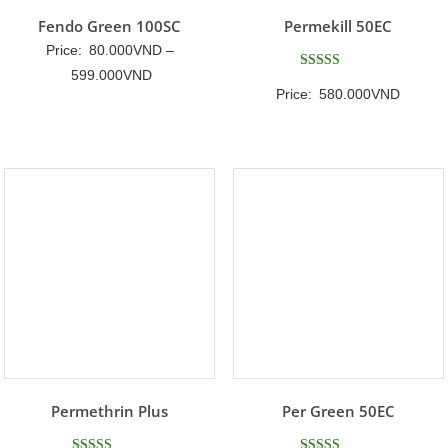
Fendo Green 100SC
Permekill 50EC
Price:
80.000
VND
–
Khoảng
599.000
VND
Được xếp
Price:
580.000
VND
hạng
giá:
5
5 sao
từ
80.000VND
đến
599.000VND
Permethrin Plus
Per Green 50EC