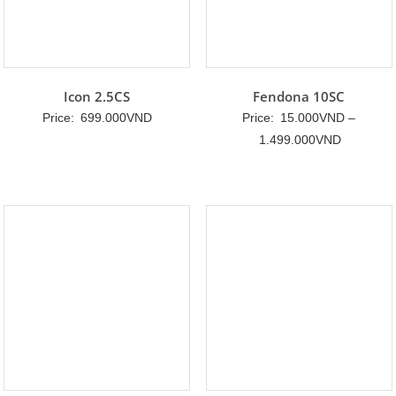
Icon 2.5CS
Fendona 10SC
Price:
699.000
VND
Price:
15.000
VND
–
Khoảng
1.499.000
VND
giá:
từ
15.000V
đến
1.499.00