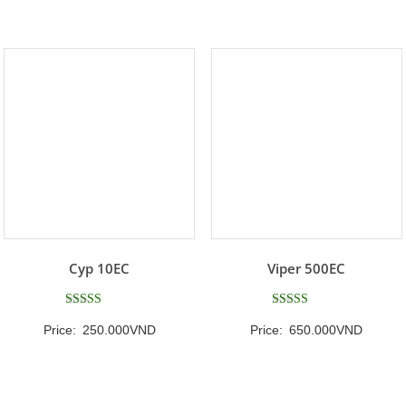
giá:
từ
65.000VND
đến
399.000VND
Cyp 10EC
Viper 500EC
Được xếp
Được xếp
Price:
250.000
VND
Price:
650.000
VND
hạng
hạng
5
5
5 sao
5 sao