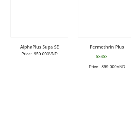
AlphaPlus Supa SE
Permethrin Plus
Price:
950.000
VND
Được xếp
Price:
899.000
VND
hạng
5
5 sao