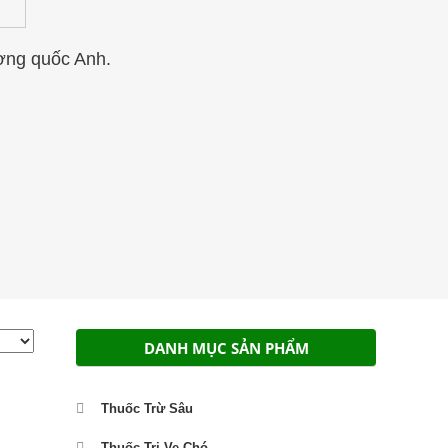
ơng quốc Anh.
DANH MỤC SẢN PHẨM
Thuốc Trừ Sâu
Thuốc Trị Ve Chó