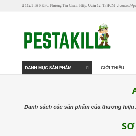
Skip
112/1 Tổ 6 KP6, Phường Tân Chánh Hiệp, Quận 12, TPHCM
contact@pe
to
content
Pestakill
Cửa
hàng
bán
thuốc
DANH MỤC SẢN PHẨM
GIỚI THIỆU
diệt
côn
trùng
Pestakill
Danh sách các sản phẩm của thương hiệu As
SƠ