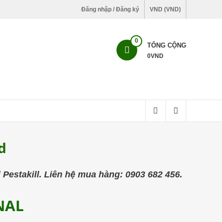
Đăng nhập / Đăng ký
VND (VND)
0
TỔNG CỘNG
0
VND
d
Pestakill. Liên hệ mua hàng: 0903 682 456.
NAL