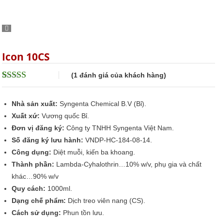
Icon 10CS
(
1
đánh giá của khách hàng)
5
1
trên 5 dựa
trên
đánh giá
Nhà sản xuất:
Syngenta Chemical B.V (Bỉ).
Xuất xứ:
Vương quốc Bỉ.
Đơn vị đăng ký:
Công ty TNHH Syngenta Việt Nam.
Số đăng ký lưu hành:
VNDP-HC-184-08-14.
Công dụng:
Diệt muỗi, kiến ba khoang.
Thành phần:
Lambda-Cyhalothrin…10% w/v, phụ gia và chất
khác…90% w/v
Quy cách:
1000ml.
Dạng chế phẩm:
Dịch treo viên nang (CS).
Cách sử dụng:
Phun tồn lưu.