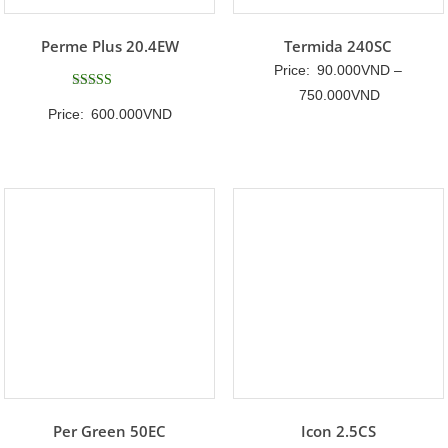
Perme Plus 20.4EW
Termida 240SC
Price:
90.000
VND
–
Khoảng
750.000
VND
Được xếp
Price:
600.000
VND
hạng
giá:
5
5 sao
từ
90.000VN
đến
750.000V
Per Green 50EC
Icon 2.5CS