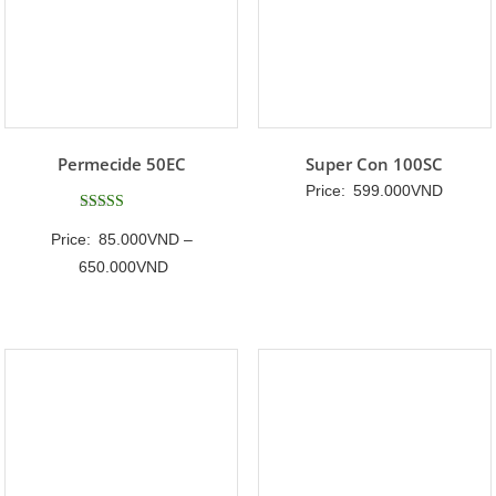
Permecide 50EC
Super Con 100SC
Price:
599.000
VND
Được xếp
Price:
85.000
VND
–
hạng
5
Khoảng
650.000
VND
5 sao
giá:
từ
85.000VND
đến
650.000VND