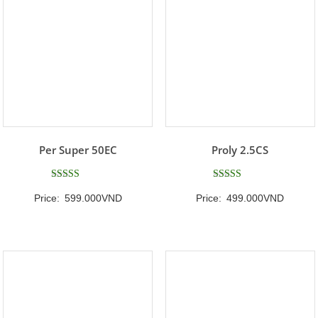
Per Super 50EC
Proly 2.5CS
Được xếp
Được xếp
Price:
599.000
VND
Price:
499.000
VND
hạng
hạng
5
5
5 sao
5 sao