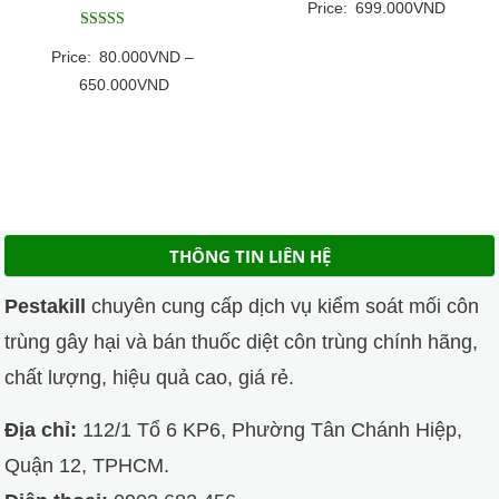
Price:
699.000
VND
Được xếp
Price:
80.000
VND
–
hạng
5
Khoảng
650.000
VND
5 sao
giá:
từ
80.000VND
đến
650.000VND
THÔNG TIN LIÊN HỆ
Pestakill
chuyên cung cấp dịch vụ kiểm soát mối côn
trùng gây hại và bán thuốc diệt côn trùng chính hãng,
chất lượng, hiệu quả cao, giá rẻ.
Địa chỉ:
112/1 Tổ 6 KP6, Phường Tân Chánh Hiệp,
Quận 12, TPHCM.