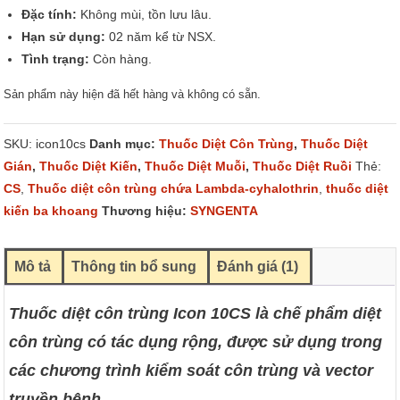
Đặc tính:
Không mùi, tồn lưu lâu.
Hạn sử dụng:
02 năm kể từ NSX.
Tình trạng:
Còn hàng.
Sản phẩm này hiện đã hết hàng và không có sẵn.
SKU:
icon10cs
Danh mục:
Thuốc Diệt Côn Trùng
,
Thuốc Diệt
Gián
,
Thuốc Diệt Kiến
,
Thuốc Diệt Muỗi
,
Thuốc Diệt Ruồi
Thẻ:
CS
,
Thuốc diệt côn trùng chứa Lambda-cyhalothrin
,
thuốc diệt
kiến ba khoang
Thương hiệu:
SYNGENTA
Mô tả
Thông tin bổ sung
Đánh giá (1)
Thuốc diệt côn trùng Icon 10CS là chế phẩm diệt
côn trùng có tác dụng rộng, được sử dụng trong
các chương trình kiểm soát côn trùng và vector
truyền bệnh.