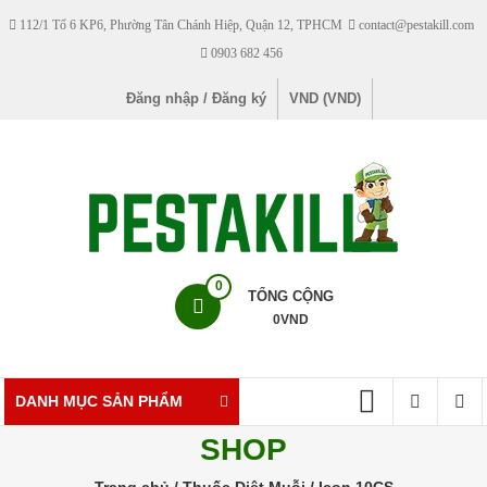
Skip
112/1 Tổ 6 KP6, Phường Tân Chánh Hiệp, Quận 12, TPHCM
contact@pestakill.com
to
0903 682 456
content
Đăng nhập / Đăng ký
VND (VND)
Pestakill
0
TỔNG CỘNG
0
VND
Cửa
hàng
bán
DANH MỤC SẢN PHẨM
thuốc
SHOP
diệt
côn