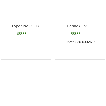
Cyper Pro 600EC
Permekill 50EC
Được xếp
Được xếp
Price:
580.000
VND
hạng
hạng
5
5
5 sao
5 sao