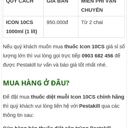
QUY CÁCH
GIÁ BÁN
MIỄN PHÍ VẬN
CHUYỂN
ICON 10CS
950.000đ
Từ 2 chai
1000ml (1 lít)
Nếu quý khách muốn mua
thuốc Icon 10CS
giá sỉ số
lượng lớn thì vui lòng gọi trực tiếp
0903 682 456
để
được Pestakill tư vấn và báo giá tốt nhất nhé.
MUA HÀNG Ở ĐÂU?
Để đặt mua
thuốc diệt muỗi Icon 10CS chính hãng
thì quý khách vui lòng liên hệ với
Pestakill
qua các
thông tin sau: