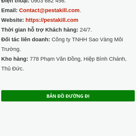
Điện thoại:
0903 682 456.
Email:
Contact@pestakill.com
.
Website:
https://pestakill.com
Thời gian hỗ trợ Khách hàng:
24/7.
Đối tác liên doanh:
Công ty TNHH Sao Vàng Môi
Trường.
Kho hàng:
778 Phạm Văn Đồng, Hiệp Bình Chánh,
Thủ Đức.
BẢN ĐỒ ĐƯỜNG ĐI