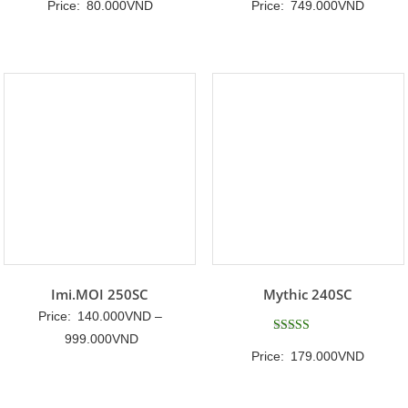
Price:
80.000
VND
Price:
749.000
VND
Imi.MOI 250SC
Mythic 240SC
Price:
140.000
VND
–
Khoảng
999.000
VND
Được xếp
Price:
179.000
VND
hạng
giá:
5
5 sao
từ
140.000VND