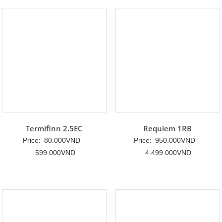
đến
999.000VND
Termifinn 2.5EC
Requiem 1RB
Price:
80.000
VND
–
Price:
950.000
VND
–
Khoảng
Khoảng
599.000
VND
4.499.000
VND
giá:
giá:
từ
từ
80.000VND
950.000
đến
đến
599.000VND
4.499.00