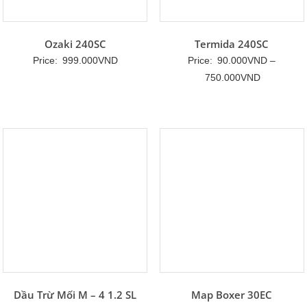
Ozaki 240SC
Termida 240SC
Price:
999.000
VND
Price:
90.000
VND
–
Khoảng
750.000
VND
giá:
từ
90.000VN
đến
750.000V
Dầu Trừ Mối M – 4 1.2 SL
Map Boxer 30EC