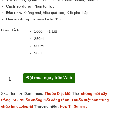
Cách sử dụng:
Phun tồn lưu.
Đặc tính:
Không mùi, hiệu quả cao, tỷ lệ pha thấp.
Hạn sử dụng:
02 năm kể từ NSX.
Dung Tích
1000ml (1 Lít)
250ml
500ml
50ml
Đặt mua ngay trên Web
Termize
200SC
SKU:
Termize
Danh mục:
Thuốc Diệt Mối
Thẻ:
chống mối cây
số
trồng
,
SC
,
thuốc chống mối công trình
,
Thuốc diệt côn trùng
lượng
chứa Imidacloprid
Thương hiệu:
Hợp Trí Summit