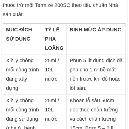
thuốc trừ mối Termize 200SC theo tiêu chuẩn Nhà
sản xuất.
MỤC ĐÍCH
TỶ LỆ
ĐỊNH MỨC ÁP DỤNG
SỬ DỤNG
PHA
LOÃNG
Xử lý chống
25ml /
Phun 5 lít dung dịch đã
mối công trình
10L
pha cho 1m² bề mặt
đang xây
nước
nền trước khi đổ hoặc
dựng
lót sàn.
Xử lý chống
25ml /
Khoan lỗ sâu 50cm
mối công trình
10L
dọc theo chân tường
đang sử dụng
nước
và cách chân tường
(nhà ở, bệnh
15cm. Bơm 5 – 6 lít