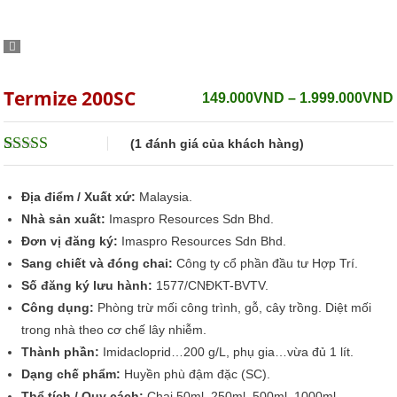
Termize 200SC
149.000
VND
–
1.999.000
VND
(
1
đánh giá của khách hàng)
5
1
trên 5 dựa
trên
đánh giá
Địa điểm / Xuất xứ:
Malaysia.
Nhà sản xuất:
Imaspro Resources Sdn Bhd.
Đơn vị đăng ký:
Imaspro Resources Sdn Bhd.
Sang chiết và đóng chai:
Công ty cổ phần đầu tư Hợp Trí.
Số đăng ký lưu hành:
1577/CNĐKT-BVTV.
Công dụng:
Phòng trừ mối công trình, gỗ, cây trồng. Diệt mối
trong nhà theo cơ chế lây nhiễm.
Thành phần:
Imidacloprid…200 g/L, phụ gia…vừa đủ 1 lít.
Dạng chế phẩm:
Huyền phù đậm đặc (SC).
Thể tích / Quy cách:
Chai 50ml, 250ml, 500ml, 1000ml.