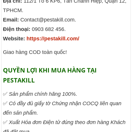
Địa chỉ:
112/1 Tổ 6 KP6, Tân Chánh Hiệp, Quận 12,
TPHCM.
Email:
Contact@pestakill.com.
Điện thoại:
0903 682 456.
Website:
https://pestakill.com/
Giao hàng COD toàn quốc!
QUYỀN LỢI KHI MUA HÀNG TẠI
PESTAKILL
✅
Sản phẩm chính hãng 100%.
✅
Có đầy đủ giấy tờ Chứng nhận COCQ liên quan
đến sản phẩm.
✅
Xuất Hóa đơn Điện tử đúng theo đơn hàng Khách
đã đặt mua.