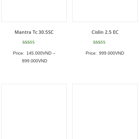
Mantra Tc 30.5SC
Cislin 2.5 EC
Được xếp
Được xếp
Price:
145.000
VND
–
Price:
999.000
VND
hạng
hạng
5.00
5
Khoảng
899.000
VND
5 sao
5 sao
giá:
từ
145.000VND
đến
899.000VND