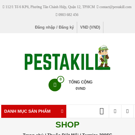
Skip
112/1 Tổ 6 KP6, Phường Tân Chánh Hiệp, Quận 12, TPHCM
contact@pestakill.com
to
0903 682 456
content
Đăng nhập / Đăng ký
VND (VND)
Pestakill
0
TỔNG CỘNG
0
VND
Cửa
hàng
bán
DANH MỤC SẢN PHẨM
thuốc
SHOP
diệt
côn