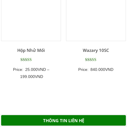
Hộp Nhử Mối
Wazary 10SC
Được xếp
Được xếp
Price:
25.000
VND
–
Price:
840.000
VND
hạng
hạng
5
5.00
Khoảng
199.000
VND
5 sao
5 sao
giá:
từ
25.000VND
đến
199.000VND
THÔNG TIN LIÊN HỆ