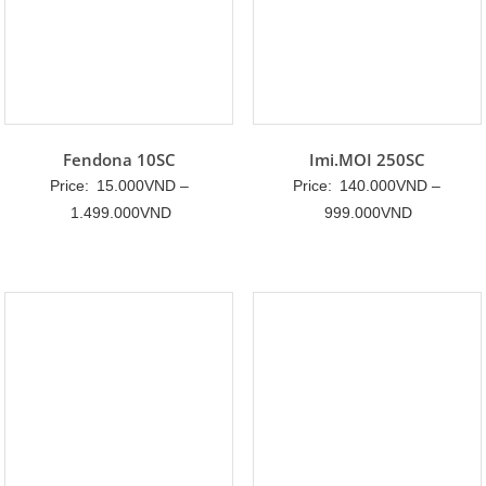
Fendona 10SC
Imi.MOI 250SC
Price:
15.000
VND
–
Price:
140.000
VND
–
Khoảng
Khoảng
1.499.000
VND
999.000
VND
giá:
giá:
từ
từ
15.000VND
140.000V
đến
đến
1.499.000VND
999.000V