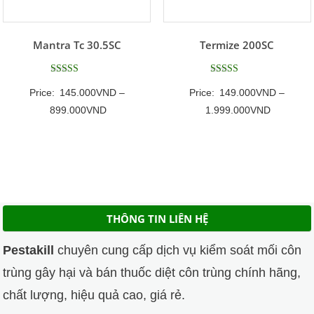
Mantra Tc 30.5SC
Termize 200SC
Được xếp
Được xếp
Price:
145.000
VND
–
Price:
149.000
VND
–
hạng
hạng
5.00
5
Khoảng
Khoảng
899.000
VND
1.999.000
VND
5 sao
5 sao
giá:
giá:
từ
từ
145.000VND
149.000
đến
đến
899.000VND
1.999.00
THÔNG TIN LIÊN HỆ
Pestakill
chuyên cung cấp dịch vụ kiểm soát mối côn
trùng gây hại và bán thuốc diệt côn trùng chính hãng,
chất lượng, hiệu quả cao, giá rẻ.