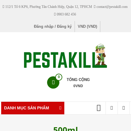
Skip
112/1 Tổ 6 KP6, Phường Tân Chánh Hiệp, Quận 12, TPHCM
contact@pestakill.com
to
0903 682 456
content
Đăng nhập / Đăng ký
VND (VND)
Pestakill
0
TỔNG CỘNG
0
VND
Cửa
hàng
bán
DANH MỤC SẢN PHẨM
thuốc
diệt
500ml
côn