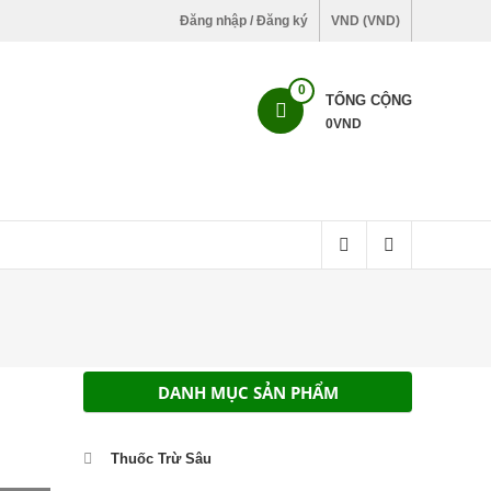
Đăng nhập / Đăng ký
VND (VND)
0
TỔNG CỘNG
0
VND
DANH MỤC SẢN PHẨM
Thuốc Trừ Sâu