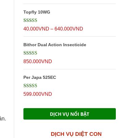
Topfly 10WG
Được xếp
Khoảng
40.000
VND
–
640.000
VND
hạng
5
5 sao
giá:
Bithor Dual Action Insecticide
từ
40.000VND
Được xếp
850.000
VND
đến
hạng
5
5 sao
640.000VND
Per Japa 525EC
Được xếp
599.000
VND
hạng
5
5 sao
DỊCH VỤ NỔI BẬT
ản.
DỊCH VỤ DIỆT CON