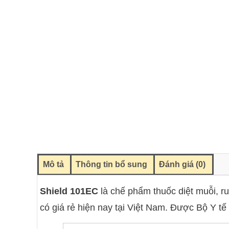
Mô tả
Thông tin bổ sung
Đánh giá (0)
Shield 101EC
là chế phẩm thuốc diệt muỗi, ruồ
có giá rẻ hiện nay tại Việt Nam. Được Bộ Y 