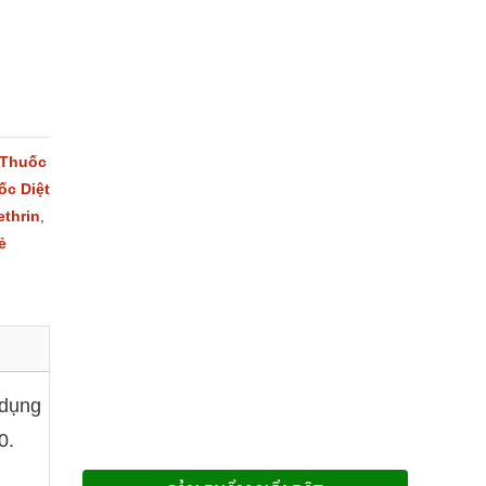
Thuốc
ốc Diệt
ethrin
,
ẻ
 dụng
0.