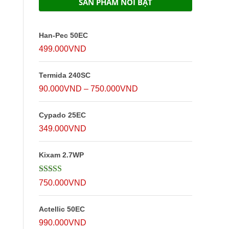
SẢN PHẨM NỔI BẬT
Han-Pec 50EC
499.000
VND
Termida 240SC
Khoảng
90.000
VND
–
750.000
VND
giá:
Cypado 25EC
từ
349.000
VND
90.000VND
đến
Kixam 2.7WP
750.000VND
Được xếp
750.000
VND
hạng
5
5 sao
Actellic 50EC
990.000
VND