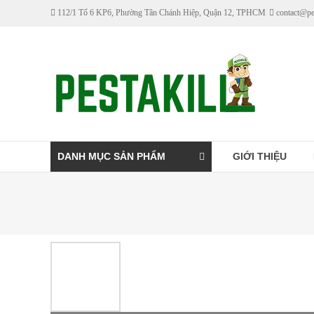
Skip
112/1 Tổ 6 KP6, Phường Tân Chánh Hiệp, Quận 12, TPHCM
contact@pe
to
content
Pestakill
Cửa
hàng
bán
thuốc
DANH MỤC SẢN PHẨM
GIỚI THIỆU
diệt
côn
trùng
Pestakill