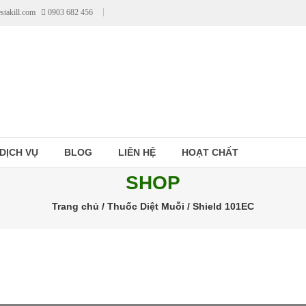
stakill.com
0903 682 456
DỊCH VỤ
BLOG
LIÊN HỆ
HOẠT CHẤT
SHOP
Trang chủ
/
Thuốc Diệt Muỗi
/ Shield 101EC