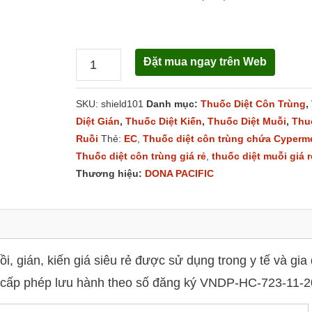
Đặt mua ngay trên Web
Shield
101EC
SKU:
shield101
Danh mục:
Thuốc Diệt Côn Trùng
,
số
Diệt Gián
,
Thuốc Diệt Kiến
,
Thuốc Diệt Muỗi
,
Thu
lượng
Ruồi
Thẻ:
EC
,
Thuốc diệt côn trùng chứa Cyperm
Thuốc diệt côn trùng giá rẻ
,
thuốc diệt muỗi giá r
Thương hiệu:
DONA PACIFIC
i, gián, kiến giá siêu rẻ được sử dụng trong y tế và gia
tế cấp phép lưu hành theo số đăng ký VNDP-HC-723-11-2