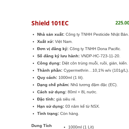
Shield 101EC
225.0
Nhà sản xuất:
Công ty TNHH Pesticide Nhật Bản.
Xuất xứ:
Việt Nam.
Đơn vị đăng ký:
Công ty TNHH Dona Pacific.
Số đăng ký lưu hành:
VNDP-HC-723-11-20.
Công dụng:
Diệt côn trùng muỗi, ruồi, gián, kiến.
Thành phần:
Cypermethrin…10,1% w/v (101g/L).
Quy cách:
1000ml (1 lít).
Dạng chế phẩm:
Nhũ tương đậm đặc (EC).
Cách sử dụng:
80ml + 8L nước.
Đặc tính:
giá siêu rẻ.
Hạn sử dụng:
03 năm kể từ NSX.
Tình trạng:
Còn hàng.
Dung Tích
1000ml (1 Lít)