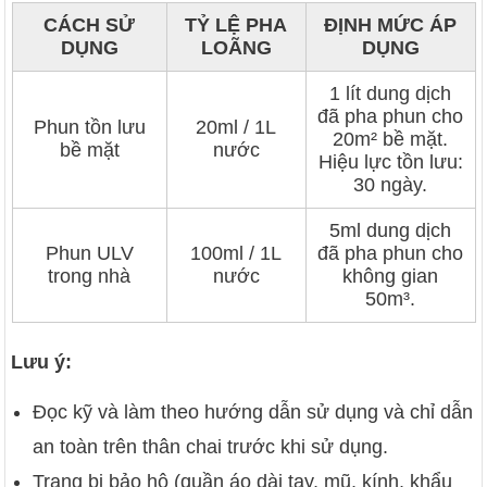
CÁCH SỬ
TỶ LỆ PHA
ĐỊNH MỨC ÁP
DỤNG
LOÃNG
DỤNG
1 lít dung dịch
đã pha phun cho
Phun tồn lưu
20ml / 1L
20m² bề mặt.
bề mặt
nước
Hiệu lực tồn lưu:
30 ngày.
5ml dung dịch
Phun ULV
100ml / 1L
đã pha phun cho
trong nhà
nước
không gian
50m³.
Lưu ý:
Đọc kỹ và làm theo hướng dẫn sử dụng và chỉ dẫn
an toàn trên thân chai trước khi sử dụng.
Trang bị bảo hộ (quần áo dài tay, mũ, kính, khẩu