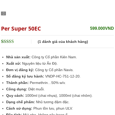
Per Super 50EC
599.000
VND
(
1
đánh giá của khách hàng)
5
1
trên 5 dựa
trên
đánh giá
Nhà sản xuất:
Công ty Cổ phần Kiên Nam.
Xuất xứ:
Nguyên liệu từ Ấn Độ.
Đơn vị đăng ký:
Công ty Cổ phần Navis.
Số đăng ký lưu hành:
VNDP-HC-751-12-20.
Thành phần:
Permethrin…50% w/v.
Công dụng:
Diệt muỗi.
Quy cách:
1000ml (chai nhựa), 1000ml (chai nhôm).
Dạng chế phẩm:
Nhũ tương đậm đặc.
Cách sử dụng:
Phun tồn lưu, phun ULV.
Đặc tính:
Mùi nhẹ, không gây hoen ố.