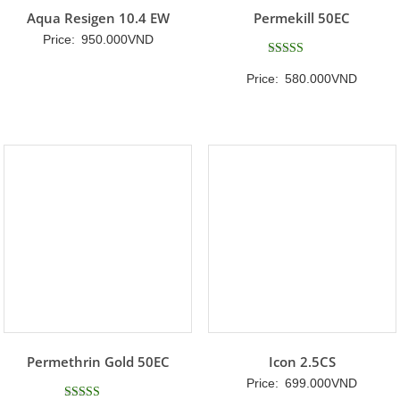
Aqua Resigen 10.4 EW
Permekill 50EC
Price:
950.000
VND
Được xếp
Price:
580.000
VND
hạng
5
5 sao
Permethrin Gold 50EC
Icon 2.5CS
Price:
699.000
VND