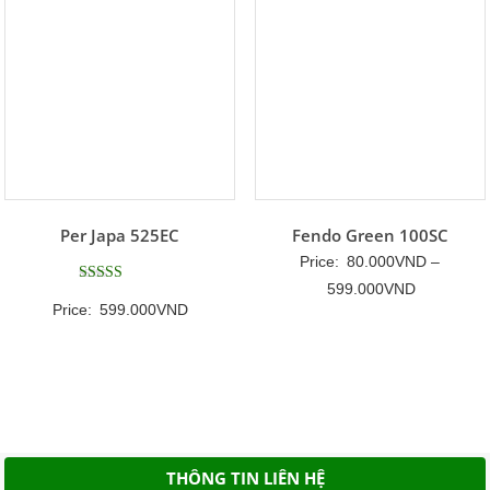
Per Japa 525EC
Fendo Green 100SC
Price:
80.000
VND
–
Khoảng
599.000
VND
Được xếp
Price:
599.000
VND
hạng
giá:
5
5 sao
từ
80.000VN
đến
599.000V
THÔNG TIN LIÊN HỆ