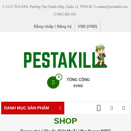
Skip
112/1 Tổ 6 KP6, Phường Tân Chánh Hiệp, Quận 12, TPHCM
contact@pestakill.com
to
0903 682 456
content
Đăng nhập / Đăng ký
VND (VND)
Pestakill
0
TỔNG CỘNG
0
VND
Cửa
hàng
bán
DANH MỤC SẢN PHẨM
thuốc
SHOP
diệt
côn