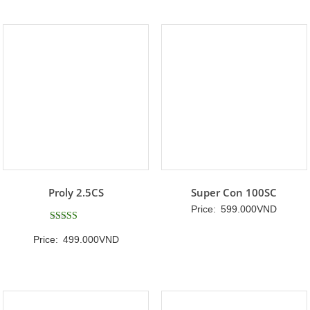
Proly 2.5CS
Super Con 100SC
Price:
599.000
VND
Được xếp
Price:
499.000
VND
hạng
5
5 sao