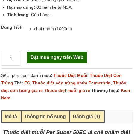
Hạn sử dụng:
03 năm kể từ NSX.
Tình trạng:
Còn hàng.
Dung Tích
chai nhôm (1000ml)
Đặt mua ngay trên Web
Per
Super
SKU:
persuper
Danh mục:
Thuốc Diệt Muỗi
,
Thuốc Diệt Côn
50EC
Trùng
Thẻ:
EC
,
Thuốc diệt côn trùng chứa Permethrin
,
Thuốc
số
diệt côn trùng giá rẻ
,
thuốc diệt muỗi giá rẻ
Thương hiệu:
Kiên
lượng
Nam
Mô tả
Thông tin bổ sung
Đánh giá (1)
Thuốc diệt muỗi Per Super 50EC là chế phẩm diệt