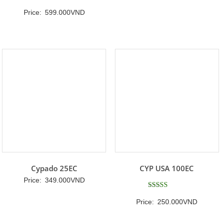
Được xếp
Price:
599.000
VND
hạng
5
5 sao
Cypado 25EC
CYP USA 100EC
Price:
349.000
VND
Được xếp
Price:
250.000
VND
hạng
5
5 sao