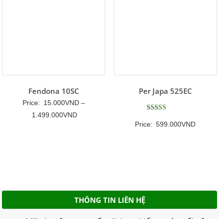
Fendona 10SC
Per Japa 525EC
Price:
15.000
VND
–
Khoảng
1.499.000
VND
Được xếp
Price:
599.000
VND
hạng
giá:
5
5 sao
từ
15.000VND
đến
1.499.000VND
THÔNG TIN LIÊN HỆ