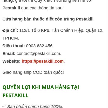
hãng
, giá tốt thì Quý khách vui lòng liên hệ với
Pestakill
qua các thông tin sau:
Cửa hàng bán thuốc diệt côn trùng Pestakill
Địa chỉ:
112/1 Tổ 6 KP6, Tân Chánh Hiệp, Quận 12,
TPHCM.
Điện thoại:
0903 682 456.
Email:
contact@pestakill.com.
Website:
https://pestakill.com
.
Giao hàng ship COD toàn quốc!
QUYỀN LỢI KHI MUA HÀNG TẠI
PESTAKILL
✅
Sản phẩm chính hãng 100%.