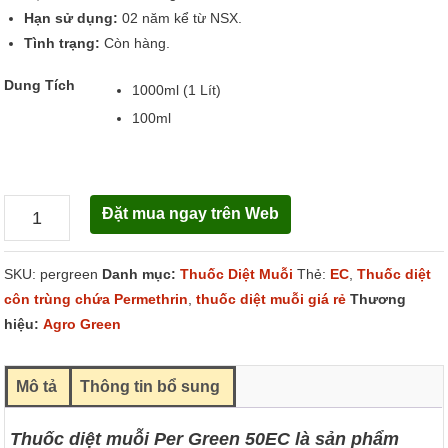
Hạn sử dụng:
02 năm kể từ NSX.
Tình trạng:
Còn hàng.
Dung Tích
1000ml (1 Lít)
100ml
Đặt mua ngay trên Web
Per
Green
SKU:
pergreen
Danh mục:
Thuốc Diệt Muỗi
Thẻ:
EC
,
Thuốc diệt
50EC
côn trùng chứa Permethrin
,
thuốc diệt muỗi giá rẻ
Thương
số
hiệu:
Agro Green
lượng
Mô tả
Thông tin bổ sung
Thuốc diệt muỗi Per Green 50EC là sản phẩm