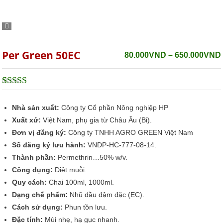
Per Green 50EC
80.000
VND
–
650.000
VND
5
1
trên 5 dựa
trên
đánh giá
Nhà sản xuất:
Công ty Cổ phần Nông nghiệp HP
Xuất xứ:
Việt Nam, phụ gia từ Châu Âu (Bỉ).
Đơn vị đăng ký:
Công ty TNHH AGRO GREEN Việt Nam
Số đăng ký lưu hành:
VNDP-HC-777-08-14.
Thành phần:
Permethrin…50% w/v.
Công dụng:
Diệt muỗi.
Quy cách:
Chai 100ml, 1000ml.
Dạng chế phẩm:
Nhũ dầu đậm đặc (EC).
Cách sử dụng:
Phun tồn lưu.
Đặc tính:
Mùi nhẹ, hạ gục nhanh.