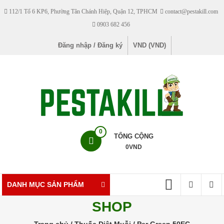
Skip
112/1 Tổ 6 KP6, Phường Tân Chánh Hiệp, Quận 12, TPHCM
contact@pestakill.com
to
0903 682 456
content
Đăng nhập / Đăng ký
VND (VND)
Pestakill
0
TỔNG CỘNG
0
VND
Cửa
hàng
bán
DANH MỤC SẢN PHẨM
thuốc
SHOP
diệt
côn