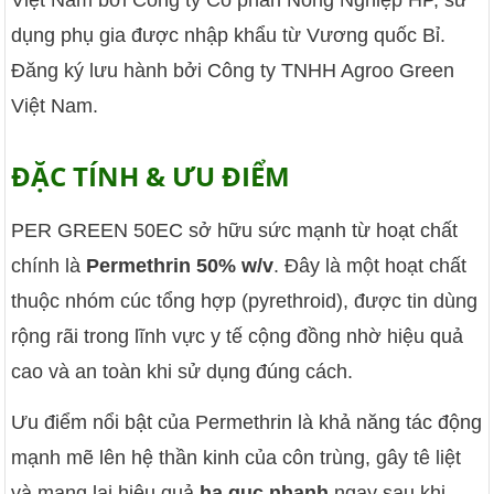
Việt Nam bởi Công ty Cổ phần Nông Nghiệp HP, sử
dụng phụ gia được nhập khẩu từ Vương quốc Bỉ.
Đăng ký lưu hành bởi Công ty TNHH Agroo Green
Việt Nam.
ĐẶC TÍNH & ƯU ĐIỂM
PER GREEN 50EC sở hữu sức mạnh từ hoạt chất
chính là
Permethrin 50% w/v
.
Đây là một hoạt chất
thuộc nhóm cúc tổng hợp (pyrethroid),
được tin dùng
rộng rãi trong lĩnh vực y tế cộng đồng nhờ hiệu quả
cao và an toàn khi sử dụng đúng cách.
Ưu điểm nổi bật của Permethrin là khả năng tác động
mạnh mẽ lên hệ thần kinh của côn trùng,
gây tê liệt
và mang lại hiệu quả
hạ gục nhanh
ngay sau khi