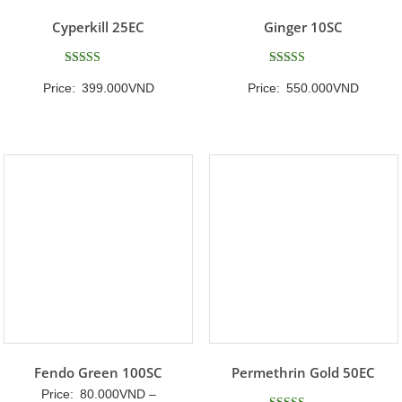
Cyperkill 25EC
Ginger 10SC
Được xếp
Được xếp
Price:
399.000
VND
Price:
550.000
VND
hạng
hạng
5
5
5 sao
5 sao
Fendo Green 100SC
Permethrin Gold 50EC
Price:
80.000
VND
–