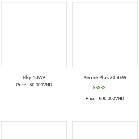
Rkg 10WP
Perme Plus 20.4EW
Price:
80.000
VND
Được xếp
Price:
600.000
VND
hạng
5
5 sao