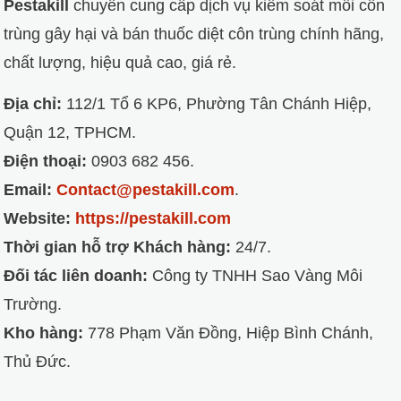
Pestakill
chuyên cung cấp dịch vụ kiểm soát mối côn
trùng gây hại và bán thuốc diệt côn trùng chính hãng,
chất lượng, hiệu quả cao, giá rẻ.
Địa chỉ:
112/1 Tổ 6 KP6, Phường Tân Chánh Hiệp,
Quận 12, TPHCM.
Điện thoại:
0903 682 456.
Email:
Contact@pestakill.com
.
Website:
https://pestakill.com
Thời gian hỗ trợ Khách hàng:
24/7.
Đối tác liên doanh:
Công ty TNHH Sao Vàng Môi
Trường.
Kho hàng:
778 Phạm Văn Đồng, Hiệp Bình Chánh,
Thủ Đức.