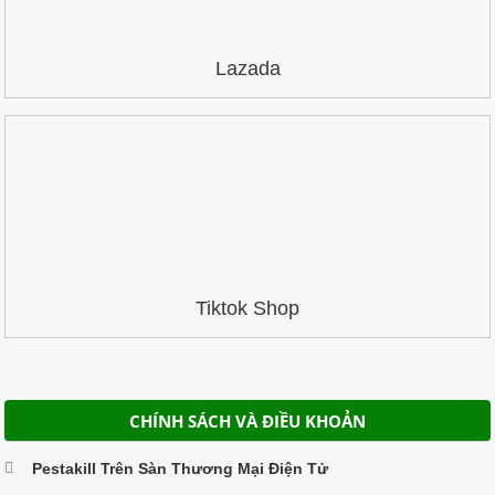
Lazada
Tiktok Shop
CHÍNH SÁCH VÀ ĐIỀU KHOẢN
Pestakill Trên Sàn Thương Mại Điện Tử