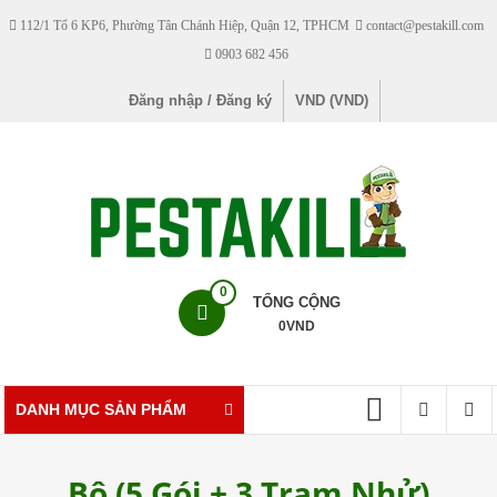
Skip
112/1 Tổ 6 KP6, Phường Tân Chánh Hiệp, Quận 12, TPHCM
contact@pestakill.com
to
0903 682 456
content
Đăng nhập / Đăng ký
VND (VND)
Pestakill
0
TỔNG CỘNG
0
VND
Cửa
hàng
bán
DANH MỤC SẢN PHẨM
thuốc
diệt
Bộ (5 Gói + 3 Trạm Nhử)
côn