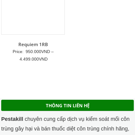
Requiem 1RB
Price:
950.000
VND
–
Khoảng
4.499.000
VND
giá:
từ
950.000VND
đến
4.499.000VND
THÔNG TIN LIÊN HỆ
Pestakill
chuyên cung cấp dịch vụ kiểm soát mối côn
trùng gây hại và bán thuốc diệt côn trùng chính hãng,