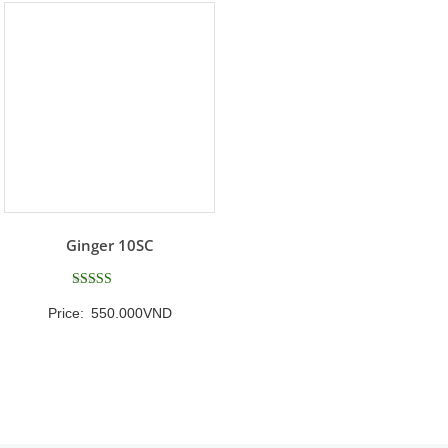
Ginger 10SC
Được xếp
Price:
550.000
VND
hạng
5
5 sao