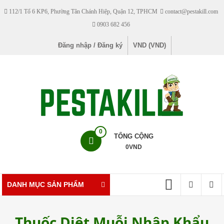
Skip
112/1 Tổ 6 KP6, Phường Tân Chánh Hiệp, Quận 12, TPHCM
contact@pestakill.com
to
0903 682 456
content
Đăng nhập / Đăng ký
VND (VND)
Pestakill
0
TỔNG CỘNG
0
VND
Cửa
hàng
bán
DANH MỤC SẢN PHẨM
thuốc
diệt
Thuốc Diệt Muỗi Nhập Khẩu
côn