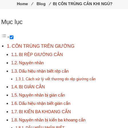
trùng
Home
⁄
Blog
⁄
BỊ CÔN TRÙNG CẮN KHI NGỦ?
Pestakill
Mục lục
CÔN TRÙNG TRÊN GIƯỜNG
BỊ RỆP GIƯỜNG CẮN
Nguyên nhân
Dấu hiệu nhận biết rệp cắn
Cách xử lý vết thương do rệp giường cắn
BỊ GIÁN CẮN
Nguyên nhân bị gián cắn
Dấu hiệu nhận biết gián cắn
BỊ KIẾN BA KHOANG CẮN
Nguyên nhân bị kiến ba khoang cắn
DẤU HIỆU NHẬN BIẾT