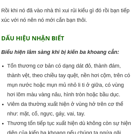
Rồi khi nó đã vào nhà thì xui rủi kiểu gì đó rồi bạn tiếp
xúc với nó nên nó mới cắn bạn thôi.
DẤU HIỆU NHẬN BIẾT
Biểu hiện lâm sàng khi bị kiến ba khoang cắn:
Tổn thương cơ bản có dạng dát đỏ, thành đám,
thành vệt, theo chiều tay quệt, nền hơi cộm, trên có
mụn nước hoặc mụn mủ nhỏ li ti ở giữa, có vùng
hơi lõm màu vàng nâu, hình tròn hoặc bầu dục.
Viêm da thường xuất hiện ở vùng hở trên cơ thể
như: mặt, cổ, ngực, gáy, vai, tay.
Thương tổn tiếp tục xuất hiện dù không còn sự hiện
diện của kiến ba khoang nếu chúng ta ngứa gãi