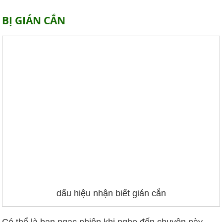
BỊ GIÁN CẮN
dấu hiệu nhận biết gián cắn
Có thể là bạn ngạc nhiên khi nghe đến chuyện này,