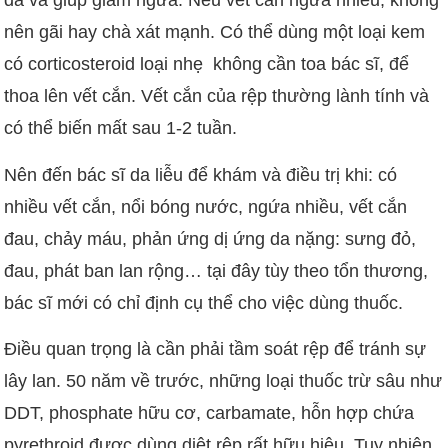
da và giúp giảm ngứa. Nếu vết cắn ngứa nhiều, không
nên gãi hay chà xát mạnh. Có thể dùng một loại kem
có corticosteroid loại nhẹ không cần toa bác sĩ, để
thoa lên vết cắn. Vết cắn của rệp thường lành tính và
có thể biến mất sau 1-2 tuần.
Nên đến bác sĩ da liễu để khám và điều trị khi: có
nhiều vết cắn, nổi bóng nước, ngứa nhiều, vết cắn
đau, chảy máu, phản ứng dị ứng da nặng: sưng đỏ,
đau, phát ban lan rộng… tại đây tùy theo tổn thương,
bác sĩ mới có chỉ định cụ thể cho việc dùng thuốc.
Điều quan trọng là cần phải tầm soát rệp để tránh sự
lây lan. 50 năm về trước, những loại thuốc trừ sâu như
DDT, phosphate hữu cơ, carbamate, hỗn hợp chứa
pyrethroid
được dùng diệt rệp rất hữu hiệu. Tuy nhiên,