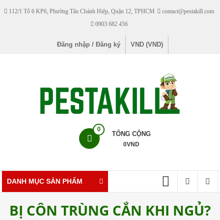
Skip
112/1 Tổ 6 KP6, Phường Tân Chánh Hiệp, Quận 12, TPHCM
contact@pestakill.com
to
0903 682 456
content
Đăng nhập / Đăng ký
VND (VND)
Pestakill
0
TỔNG CỘNG
0
VND
Cửa
hàng
bán
DANH MỤC SẢN PHẨM
thuốc
diệt
BỊ CÔN TRÙNG CẮN KHI NGỦ?
côn