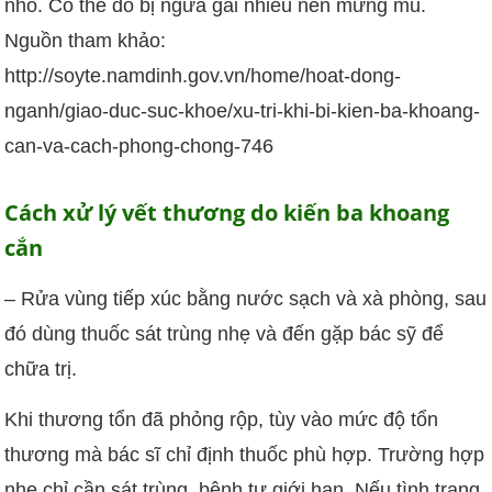
nhỏ. Có thẻ do bị ngứa gãi nhiều nên mưng mủ.
Nguồn tham khảo:
http://soyte.namdinh.gov.vn/home/hoat-dong-
nganh/giao-duc-suc-khoe/xu-tri-khi-bi-kien-ba-khoang-
can-va-cach-phong-chong-746
Cách xử lý vết thương do kiến ba khoang
cắn
– Rửa vùng tiếp xúc bằng nước sạch và xà phòng, sau
đó dùng thuốc sát trùng nhẹ và đến gặp bác sỹ để
chữa trị.
Khi thương tổn đã phỏng rộp, tùy vào mức độ tổn
thương mà bác sĩ chỉ định thuốc phù hợp. Trường hợp
nhẹ chỉ cần sát trùng, bệnh tự giới hạn. Nếu tình trạng