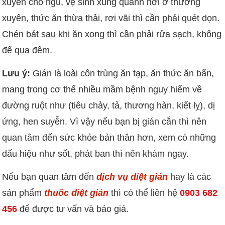
xuyên chỗ ngủ, vệ sinh xung quanh nơi ở thường
xuyên, thức ăn thừa thải, rơi vãi thì cần phải quét dọn.
Chén bát sau khi ăn xong thì cần phải rửa sạch, không
để qua đêm.
Lưu ý:
Gián là loài côn trùng ăn tạp, ăn thức ăn bẩn,
mang trong cơ thể nhiều mầm bệnh nguy hiểm về
đường ruột như (tiêu chảy, tả, thương hàn, kiết lỵ), dị
ứng, hen suyễn. Vì vậy nếu bạn bị gián cắn thì nên
quan tâm đến sức khỏe bản thân hơn, xem có những
dấu hiệu như sốt, phát ban thì nên khám ngay.
Nếu bạn quan tâm đến
dịch vụ diệt gián
hay là các
sản phẩm
thuốc diệt gián
thì có thể liên hệ
0903 682
456
để được tư vấn và báo giá.