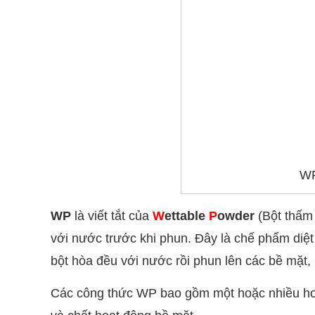
WP
WP
là viết tắt của
W
ettable
P
owder
(Bột thấm 
với nước trước khi phun. Đây là chế phẩm diệ
bột hòa đều với nước rồi phun lên các bề mặt, 
Các công thức WP bao gồm một hoặc nhiều hoạt