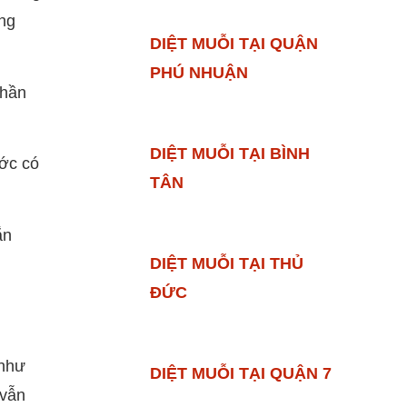
ong
DIỆT MUỖI TẠI QUẬN
PHÚ NHUẬN
phần
DIỆT MUỖI TẠI BÌNH
ước có
TÂN
ắn
DIỆT MUỖI TẠI THỦ
ĐỨC
 như
DIỆT MUỖI TẠI QUẬN 7
 vẫn