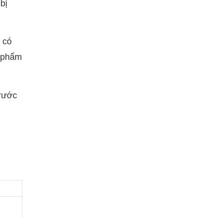
bị
 có
n phẩm
trước