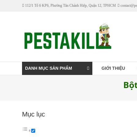
Skip
112/1 Tổ 6 KP6, Phường Tân Chánh Hiệp, Quận 12, TPHCM
contact@pe
to
content
Pestakill
Cửa
hàng
bán
thuốc
DANH MỤC SẢN PHẨM
GIỚI THIỆU
diệt
Bộ
côn
trùng
Pestakill
Mục lục