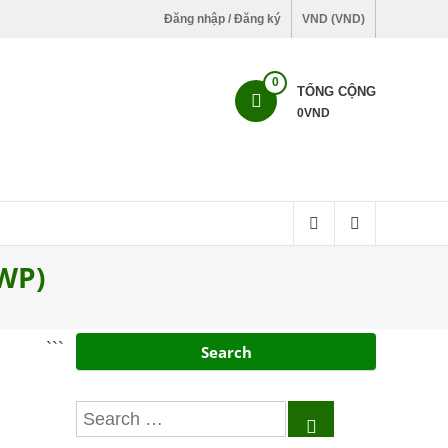
Đăng nhập / Đăng ký
VND (VND)
0
TỔNG CỘNG
0
VND
WP)
```
Search
Search