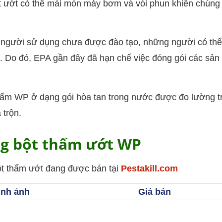
ột ướt có thể mài mòn máy bơm và vòi phun khiến chúng 
 người sử dụng chưa được đào tạo, những người có thể
rộn. Do đó, EPA gần đây đã hạn chế việc đóng gói các sả
hẩm WP ở dạng gói hòa tan trong nước được đo lường 
 trộn.
ng bột thấm ướt WP
bột thấm ướt đang được bán tại
Pestakill.com
ình ảnh
Giá bán