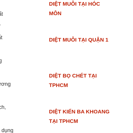
DIỆT MUỖI TẠI HÓC
MÔN
ất
.
t
DIỆT MUỖI TẠI QUẬN 1
g
DIỆT BỌ CHÉT TẠI
hương
TPHCM
ch,
DIỆT KIẾN BA KHOANG
TẠI TPHCM
ử dụng