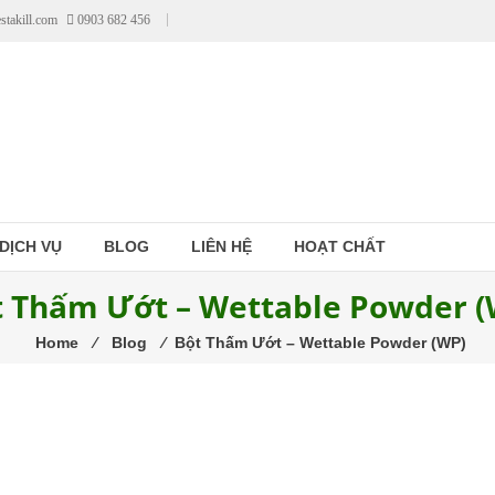
stakill.com
0903 682 456
DỊCH VỤ
BLOG
LIÊN HỆ
HOẠT CHẤT
t Thấm Ướt – Wettable Powder (
Home
⁄
Blog
⁄
Bột Thấm Ướt – Wettable Powder (WP)