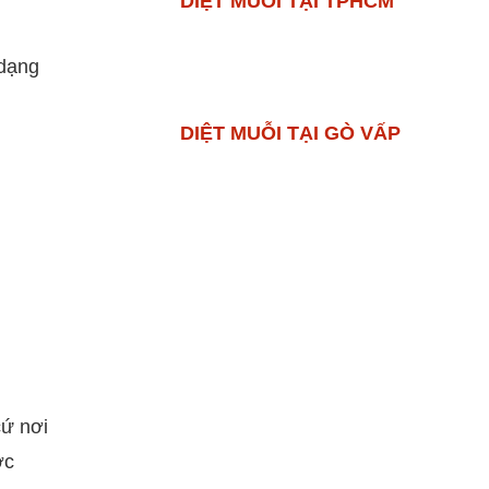
DIỆT MUỖI TẠI TPHCM
 dạng
DIỆT MUỖI TẠI GÒ VẤP
cứ nơi
ớc