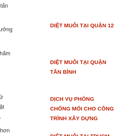
 tấn
DIỆT MUỖI TẠI QUẬN 12
 tưởng
 phẩm
DIỆT MUỖI TẠI QUẬN
TÂN BÌNH
sử
DỊCH VỤ PHÒNG
ặt
CHỐNG MỐI CHO CÔNG
.
TRÌNH XÂY DỰNG
 hơn