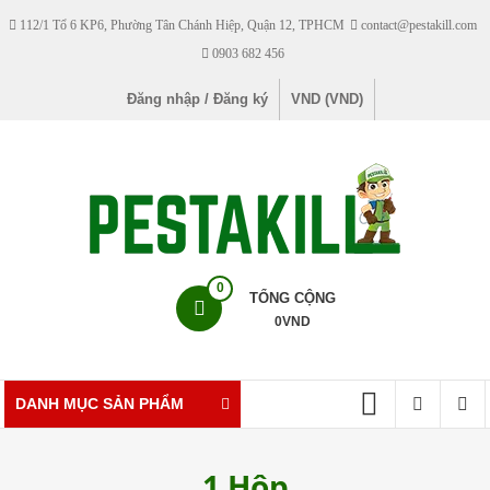
Skip
112/1 Tổ 6 KP6, Phường Tân Chánh Hiệp, Quận 12, TPHCM
contact@pestakill.com
to
0903 682 456
content
Đăng nhập / Đăng ký
VND (VND)
Pestakill
0
TỔNG CỘNG
0
VND
Cửa
hàng
bán
DANH MỤC SẢN PHẨM
thuốc
diệt
1 Hộp
côn