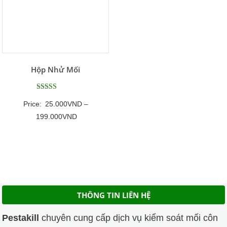
Hộp Nhử Mối
Được xếp
Price:
25.000
VND
–
hạng
5
Khoảng
199.000
VND
5 sao
giá:
từ
25.000VND
đến
199.000VND
THÔNG TIN LIÊN HỆ
Pestakill
chuyên cung cấp dịch vụ kiểm soát mối côn