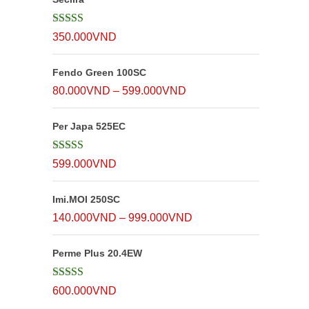
từ
90.000VND
Được xếp
350.000
VND
đến
hạng
5
5 sao
750.000VND
Fendo Green 100SC
Khoảng
80.000
VND
–
599.000
VND
giá:
Per Japa 525EC
từ
80.000VND
Được xếp
599.000
VND
đến
hạng
5
5 sao
599.000VND
Imi.MOI 250SC
Khoảng
140.000
VND
–
999.000
VND
giá:
Perme Plus 20.4EW
từ
140.000VND
Được xếp
600.000
VND
đến
hạng
5
5 sao