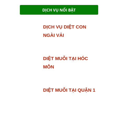
999.000VND
DỊCH VỤ NỔI BẬT
DỊCH VỤ DIỆT CON
NGÀI VẢI
DIỆT MUỖI TẠI HÓC
MÔN
DIỆT MUỖI TẠI QUẬN 1