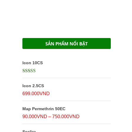
SẢN PHẨM NỔI BẬT
Icon 10CS
Được xếp
hạng
5
5 sao
Icon 2.5CS
699.000
VND
Map Permethrin 50EC
Khoảng
90.000
VND
–
750.000
VND
giá:
Seclira