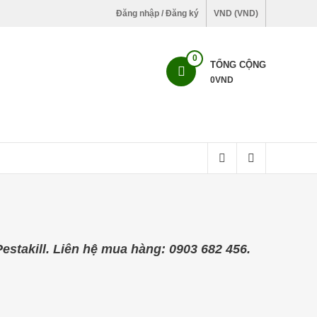
Đăng nhập / Đăng ký
VND (VND)
0
TỔNG CỘNG
0
VND
takill. Liên hệ mua hàng: 0903 682 456.