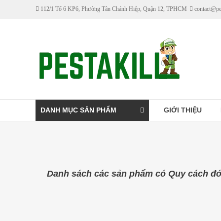
Skip
112/1 Tổ 6 KP6, Phường Tân Chánh Hiệp, Quận 12, TPHCM
contact@pe
to
content
Pestakill
Cửa
hàng
bán
thuốc
DANH MỤC SẢN PHẨM
GIỚI THIỆU
diệt
côn
trùng
Pestakill
Danh sách các sản phẩm có Quy cách đón