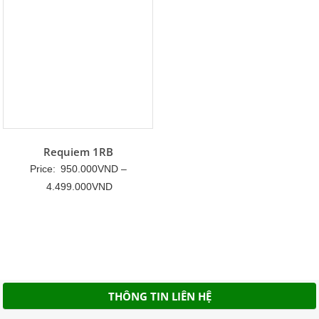
Requiem 1RB
Price:
950.000
VND
–
Khoảng
4.499.000
VND
giá:
từ
950.000VND
đến
4.499.000VND
THÔNG TIN LIÊN HỆ