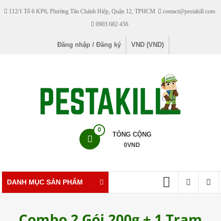
Skip
112/1 Tổ 6 KP6, Phường Tân Chánh Hiệp, Quận 12, TPHCM
contact@pestakill.com
to
0903 682 456
content
Đăng nhập / Đăng ký
VND (VND)
Pestakill
0
TỔNG CỘNG
0
VND
Cửa
hàng
bán
DANH MỤC SẢN PHẨM
thuốc
diệt
Combo 2 Gói 200g + 1 Trạm
côn