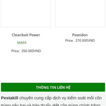
Cleanbait Power
Poseidon
Price:
270.000
VND
Được xếp
Price:
250.000
VND
hạng
5
5 sao
THÔNG TIN LIÊN HỆ
Pestakill
chuyên cung cấp dịch vụ kiểm soát mối côn
trùng gây hại và bán thuốc diệt côn trùng chính hãng,