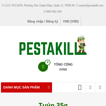
Skip
112/1 Tổ 6 KP6, Phường Tân Chánh Hiệp, Quận 12, TPHCM
contact@pestakill.com
to
0903 682 456
content
Đăng nhập / Đăng ký
VND (VND)
Pestakill
0
TỔNG CỘNG
0
VND
Cửa
hàng
bán
DANH MỤC SẢN PHẨM
thuốc
diệt
Tuýp 35g
côn