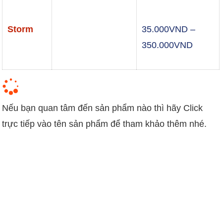
Storm
35.000
VND
–
Khoản
350.000
VND
giá:
từ
35.00
Nếu bạn quan tâm đến sản phẩm nào thì hãy Click
đến
trực tiếp vào tên sản phẩm để tham khảo thêm nhé.
350.0