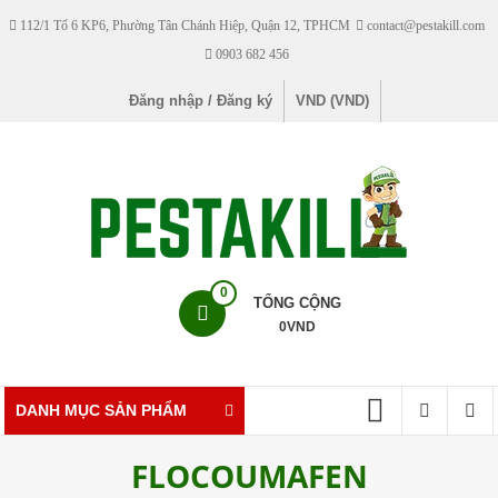
Skip
112/1 Tổ 6 KP6, Phường Tân Chánh Hiệp, Quận 12, TPHCM
contact@pestakill.com
to
0903 682 456
content
Đăng nhập / Đăng ký
VND (VND)
Pestakill
0
TỔNG CỘNG
0
VND
Cửa
hàng
bán
DANH MỤC SẢN PHẨM
thuốc
diệt
FLOCOUMAFEN
côn