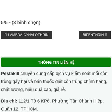
5/5 - (3 bình chọn)
Điều
LAMBDA-CYHALOTHRIN
BIFENTHRIN
hướng
bài
THÔNG TIN LIÊN HỆ
viết
Pestakill
chuyên cung cấp dịch vụ kiểm soát mối côn
trùng gây hại và bán thuốc diệt côn trùng chính hãng,
chất lượng, hiệu quả cao, giá rẻ.
Địa chỉ:
112/1 Tổ 6 KP6, Phường Tân Chánh Hiệp,
Quận 12, TPHCM.