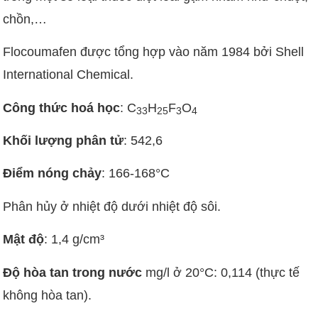
chồn,…
Flocoumafen được tổng hợp vào năm 1984 bởi Shell
International Chemical.
Công thức hoá học
: C
H
F
O
3
3
2
5
3
4
Khối lượng phân tử
: 542,6
Điểm nóng chảy
: 166-168°C
Phân hủy ở nhiệt độ dưới nhiệt độ sôi.
Mật độ
: 1,4 g/cm³
Độ hòa tan trong nước
mg/l ở 20°C: 0,114 (thực tế
không hòa tan).