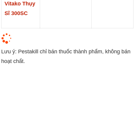
đến
Vitako Thụy
640
Sĩ 300SC
Lưu ý: Pestakill chỉ bán thuốc thành phẩm, không bán
hoạt chất.