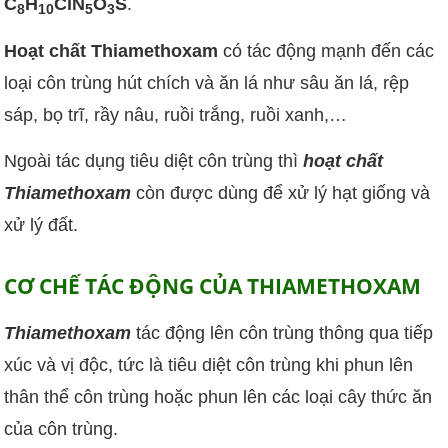
C
H
Cl
N
O
S
.
8
10
5
3
Hoạt chất Thiamethoxam
có tác động mạnh đến các
loại côn trùng hút chích và ăn lá như sâu ăn lá, rệp
sáp, bọ trĩ, rầy nâu, ruồi trắng, ruồi xanh,…
Ngoài tác dụng tiêu diệt côn trùng thì
hoạt chất
Thiamethoxam
còn được dùng để xử lý hạt giống và
xử lý đất.
CƠ CHẾ TÁC ĐỘNG CỦA THIAMETHOXAM
Thiamethoxam
tác động lên côn trùng thông qua tiếp
xúc và vị độc, tức là tiêu diệt côn trùng khi phun lên
thân thể côn trùng hoặc phun lên các loại cây thức ăn
của côn trùng.