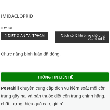
IMIDACLOPRID
Võ Vũ
Điều
Cách xử lý khi bị ve chó chui
DIỆT GIÁN TẠI TPHCM
vào lỗ tai
hướng
Chức năng bình luận đã đóng.
bài
viết
THÔNG TIN LIÊN HỆ
Pestakill
chuyên cung cấp dịch vụ kiểm soát mối côn
trùng gây hại và bán thuốc diệt côn trùng chính hãng,
chất lượng, hiệu quả cao, giá rẻ.