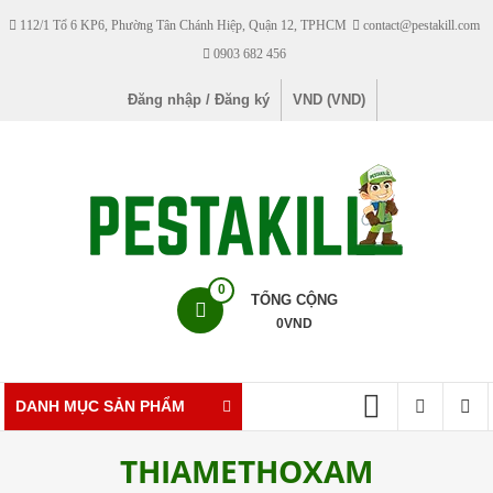
Skip
112/1 Tổ 6 KP6, Phường Tân Chánh Hiệp, Quận 12, TPHCM
contact@pestakill.com
to
0903 682 456
content
Đăng nhập / Đăng ký
VND (VND)
Pestakill
0
TỔNG CỘNG
0
VND
Cửa
hàng
bán
DANH MỤC SẢN PHẨM
thuốc
diệt
THIAMETHOXAM
côn