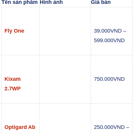
Tên sản phẩm
Hình ảnh
Giá bán
Fly One
39.000
VND
–
Kho
599.000
VND
giá:
từ
39.
đến
Kixam
750.000
VND
599
2.7WP
Optigard Ab
250.000
VND
–