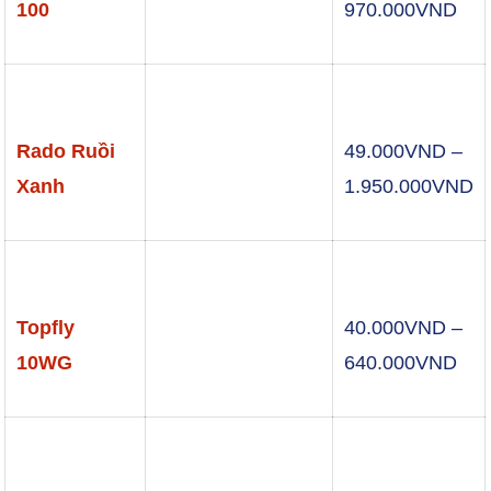
Kho
100
970.000
VND
giá:
từ
250
đến
Rado Ruồi
49.000
VND
–
970
K
Xanh
1.950.000
VND
gi
t
4
đ
Topfly
40.000
VND
–
1
Kho
10WG
640.000
VND
giá:
từ
40.