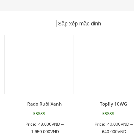
Rado Ruồi Xanh
Topfly 10WG
Được xếp
Được xếp
Price:
49.000
VND
–
Price:
40.000
VND
–
hạng
hạng
5
5
Khoảng
Kho
1.950.000
VND
640.000
VND
5 sao
5 sao