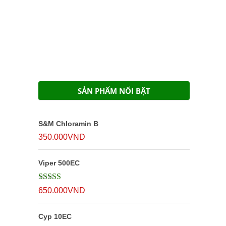
SẢN PHẨM NỔI BẬT
S&M Chloramin B
350.000
VND
Viper 500EC
Được xếp
650.000
VND
hạng
5
5 sao
Cyp 10EC