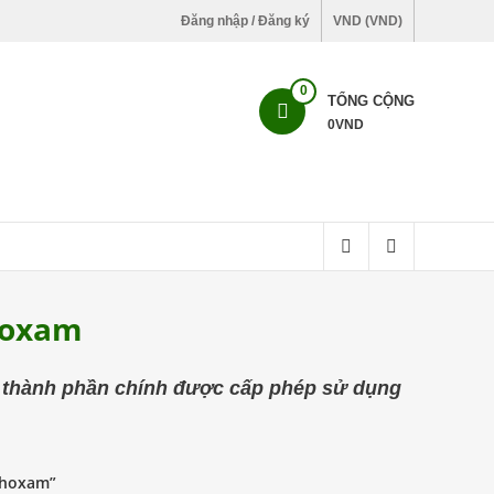
Đăng nhập / Đăng ký
VND (VND)
0
TỔNG CỘNG
0
VND
hoxam
 thành phần chính được cấp phép sử dụng
thoxam”