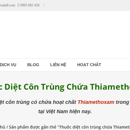
stakill.com
0903 682 456
DỊCH VỤ
BLOG
LIÊN HỆ
HOẠT CHẤT
c Diệt Côn Trùng Chứa Thiamet
ệt côn trùng có chứa hoạt chất
Thiamethoxam
trong
tại Việt Nam hiện nay.
chủ
/ Sản phẩm được gắn thẻ “Thuốc diệt côn trùng chứa Thiame