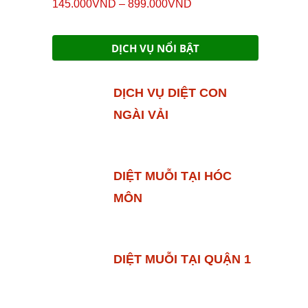
Được xếp
Khoảng
145.000
VND
–
899.000
VND
hạng
5.00
5
giá:
sao
từ
DỊCH VỤ NỔI BẬT
145.000VND
đến
DỊCH VỤ DIỆT CON
899.000VND
NGÀI VẢI
DIỆT MUỖI TẠI HÓC
MÔN
DIỆT MUỖI TẠI QUẬN 1