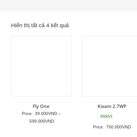
Hiển thị tất cả 4 kết quả
Fly One
Kixam 2.7WP
Price:
39.000
VND
–
Khoảng
599.000
VND
Được xếp
Price:
750.000
VND
hạng
giá:
5
5 sao
từ