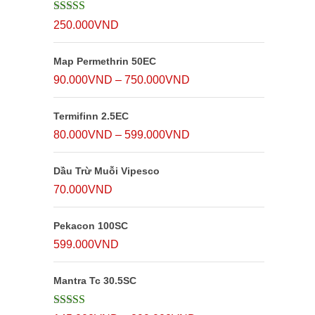
Được xếp
250.000
VND
hạng
5
5 sao
Map Permethrin 50EC
Khoảng
90.000
VND
–
750.000
VND
giá:
Termifinn 2.5EC
từ
Khoảng
80.000
VND
–
599.000
VND
90.000VND
giá:
đến
Dầu Trừ Muỗi Vipesco
từ
750.000VND
70.000
VND
80.000VND
đến
Pekacon 100SC
599.000VND
599.000
VND
Mantra Tc 30.5SC