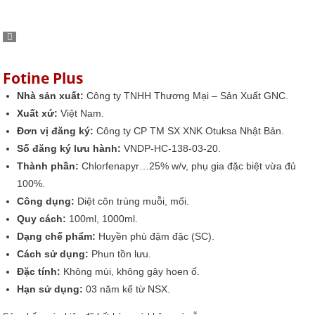
Fotine Plus
Nhà sản xuất:
Công ty TNHH Thương Mại – Sản Xuất GNC.
Xuất xứ:
Việt Nam.
Đơn vị đăng ký:
Công ty CP TM SX XNK Otuksa Nhật Bản.
Số đăng ký lưu hành:
VNDP-HC-138-03-20.
Thành phần:
Chlorfenapyr…25% w/v, phụ gia đặc biệt vừa đủ
100%.
Công dụng:
Diệt côn trùng muỗi, mối.
Quy cách:
100ml, 1000ml.
Dạng chế phẩm:
Huyền phù đậm đặc (SC).
Cách sử dụng:
Phun tồn lưu.
Đặc tính:
Không mùi, không gây hoen ố.
Hạn sử dụng:
03 năm kể từ NSX.