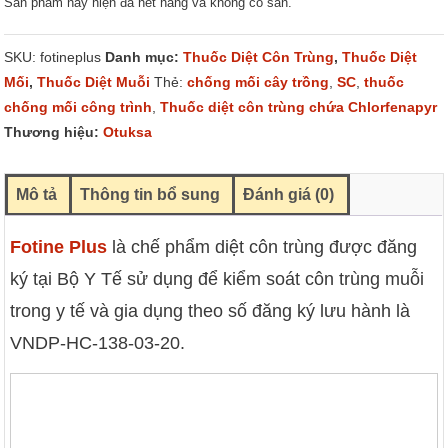
Sản phẩm này hiện đã hết hàng và không có sẵn.
SKU:
fotineplus
Danh mục:
Thuốc Diệt Côn Trùng
,
Thuốc Diệt
Mối
,
Thuốc Diệt Muỗi
Thẻ:
chống mối cây trồng
,
SC
,
thuốc
chống mối công trình
,
Thuốc diệt côn trùng chứa Chlorfenapyr
Thương hiệu:
Otuksa
Mô tả
Thông tin bổ sung
Đánh giá (0)
Fotine Plus
là chế phẩm diệt côn trùng được đăng
ký tại Bộ Y Tế sử dụng để kiểm soát côn trùng muỗi
trong y tế và gia dụng theo số đăng ký lưu hành là
VNDP-HC-138-03-20.