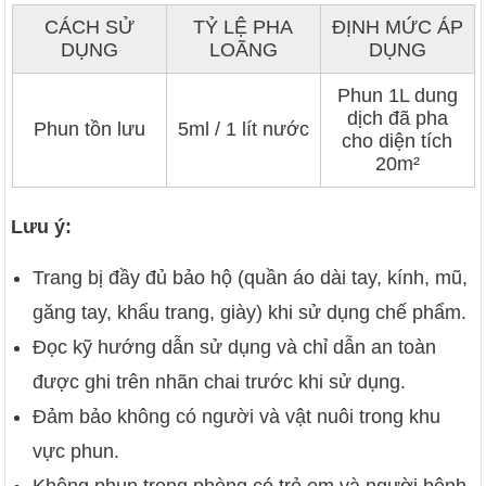
CÁCH SỬ
TỶ LỆ PHA
ĐỊNH MỨC ÁP
DỤNG
LOÃNG
DỤNG
Phun 1L dung
dịch đã pha
Phun tồn lưu
5ml / 1 lít nước
cho diện tích
20m²
Lưu ý:
Trang bị đầy đủ bảo hộ (quần áo dài tay, kính, mũ,
găng tay, khẩu trang, giày) khi sử dụng chế phẩm.
Đọc kỹ hướng dẫn sử dụng và chỉ dẫn an toàn
được ghi trên nhãn chai trước khi sử dụng.
Đảm bảo không có người và vật nuôi trong khu
vực phun.
Không phun trong phòng có trẻ em và người bệnh.