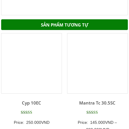
SẢN PHẨM TƯƠNG TỰ
Cyp 10EC
Mantra Tc 30.5SC
Được xếp
Được xếp
Price:
250.000
VND
Price:
145.000
VND
–
hạng
hạng
5
5.00