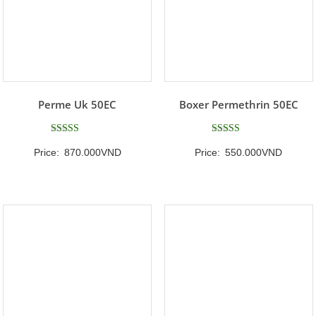
Perme Uk 50EC
Boxer Permethrin 50EC
Được xếp
Được xếp
Price:
870.000
VND
Price:
550.000
VND
hạng
hạng
5
5
5 sao
5 sao