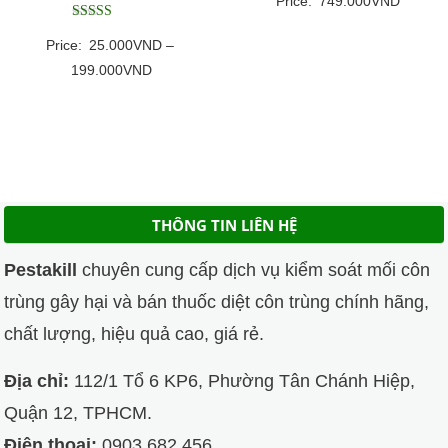
Price:
749.000
VND
Được xếp
Price:
25.000
VND
–
hạng
5
Khoảng
199.000
VND
5 sao
giá:
từ
25.000VND
đến
199.000VND
THÔNG TIN LIÊN HỆ
Pestakill
chuyên cung cấp dịch vụ kiểm soát mối côn
trùng gây hại và bán thuốc diệt côn trùng chính hãng,
chất lượng, hiệu quả cao, giá rẻ.
Địa chỉ:
112/1 Tổ 6 KP6, Phường Tân Chánh Hiệp,
Quận 12, TPHCM.
Điện thoại:
0903 682 456.