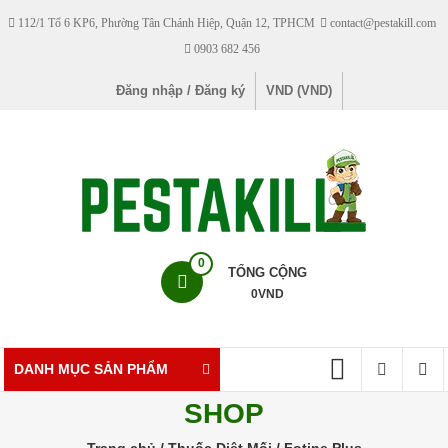
Skip
112/1 Tổ 6 KP6, Phường Tân Chánh Hiệp, Quận 12, TPHCM
contact@pestakill.com
to
0903 682 456
content
Đăng nhập / Đăng ký
VND (VND)
Pestakill
0
TỔNG CỘNG
0
VND
Cửa
hàng
bán
DANH MỤC SẢN PHẨM
thuốc
SHOP
diệt
côn