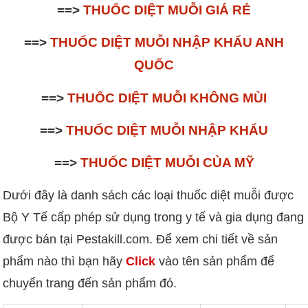
==>
THUỐC DIỆT MUỖI GIÁ RẺ
==>
THUỐC DIỆT MUỖI NHẬP KHẨU ANH
QUỐC
==>
THUỐC DIỆT MUỖI KHÔNG MÙI
==>
THUỐC DIỆT MUỖI NHẬP KHẨU
==>
THUỐC DIỆT MUỖI CỦA MỸ
Dưới đây là danh sách các loại thuốc diệt muỗi được
Bộ Y Tế cấp phép sử dụng trong y tế và gia dụng đang
được bán tại Pestakill.com. Để xem chi tiết về sản
phẩm nào thì bạn hãy
Click
vào tên sản phẩm để
chuyển trang đến sản phẩm đó.