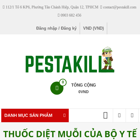
Skip
112/1 Tổ 6 KP6, Phường Tân Chánh Hiệp, Quận 12, TPHCM
contact@pestakill.com
to
0903 682 456
content
Đăng nhập / Đăng ký
VND (VND)
Pestakill
0
TỔNG CỘNG
0
VND
Cửa
hàng
bán
DANH MỤC SẢN PHẨM
thuốc
diệt
THUỐC DIỆT MUỖI CỦA BỘ Y TẾ
côn