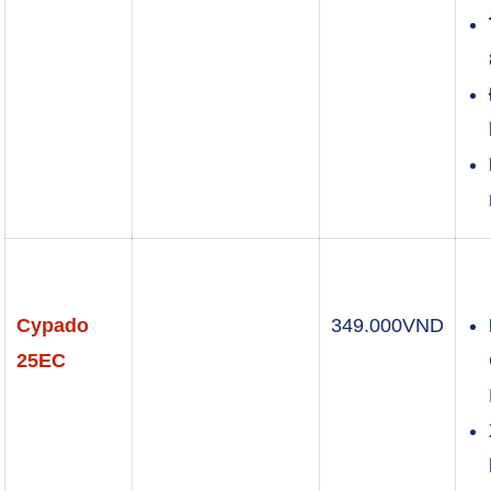
Cypado
349.000
VND
25EC