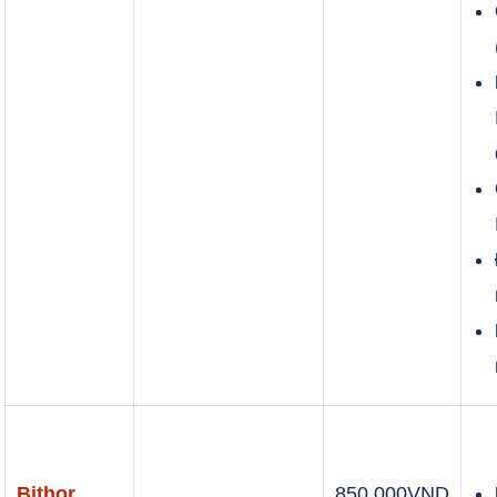
Bithor
850.000
VND