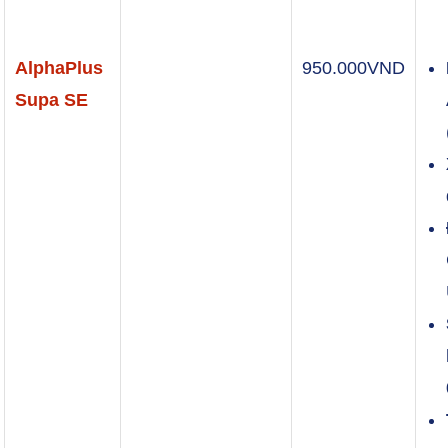
AlphaPlus
950.000
VND
Supa SE