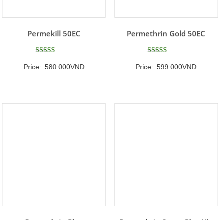
Permekill 50EC
Permethrin Gold 50EC
Được xếp
Được xếp
Price:
580.000
VND
Price:
599.000
VND
hạng
hạng
5
5
5 sao
5 sao