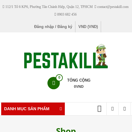
Skip
112/1 Tổ 6 KP6, Phường Tân Chánh Hiệp, Quận 12, TPHCM
contact@pestakill.com
to
0903 682 456
content
Đăng nhập / Đăng ký
VND (VND)
Pestakill
0
TỔNG CỘNG
0
VND
Cửa
hàng
bán
DANH MỤC SẢN PHẨM
thuốc
diệt
Shop
côn