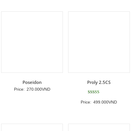
Poseidon
Proly 2.5CS
Price:
270.000
VND
Được xếp
Price:
499.000
VND
hạng
5
5 sao