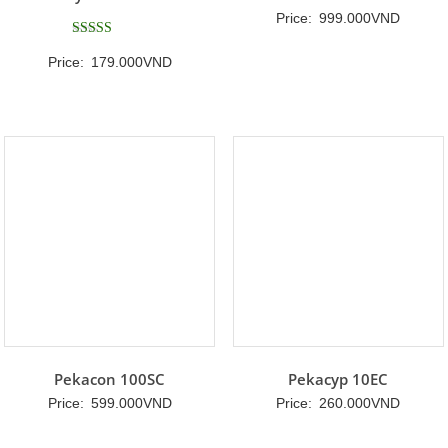
Price:
999.000
VND
Được xếp
Price:
179.000
VND
hạng
5
5 sao
Pekacon 100SC
Pekacyp 10EC
Price:
599.000
VND
Price:
260.000
VND