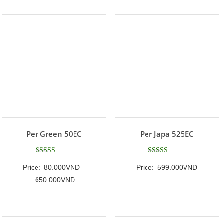
Per Green 50EC
Per Japa 525EC
Được xếp
Được xếp
Price:
80.000
VND
–
Price:
599.000
VND
hạng
hạng
5
5
Khoảng
650.000
VND
5 sao
5 sao
giá:
từ
80.000VND