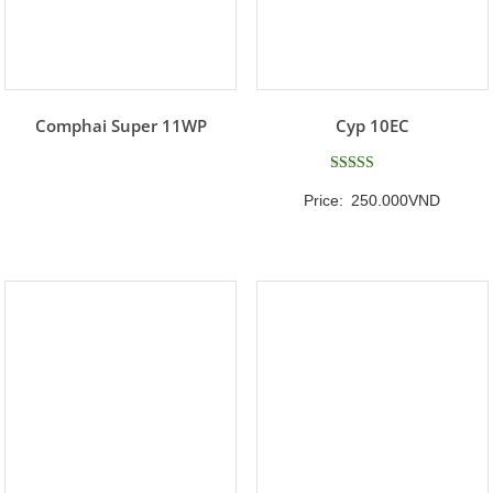
Comphai Super 11WP
Cyp 10EC
Được xếp
Price:
250.000
VND
hạng
5
5 sao