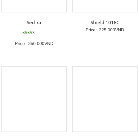
Seclira
Shield 101EC
Price:
225.000
VND
Được xếp
Price:
350.000
VND
hạng
5
5 sao