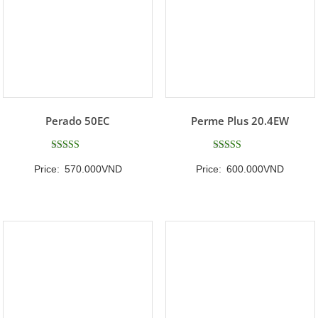
Perado 50EC
Perme Plus 20.4EW
Được xếp
Được xếp
Price:
570.000
VND
Price:
600.000
VND
hạng
hạng
5.00
5
5 sao
5 sao