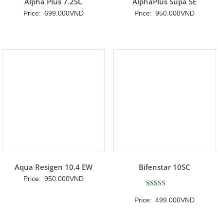
Alpha Plus 7.2SC
AlphaPlus Supa SE
Price:
699.000
VND
Price:
950.000
VND
Aqua Resigen 10.4 EW
Bifenstar 10SC
Price:
950.000
VND
Được xếp
Price:
499.000
VND
hạng
5
5 sao