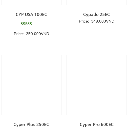
CYP USA 100EC
Cypado 25EC
Price:
349.000
VND
Được xếp
Price:
250.000
VND
hạng
5
5 sao
Cyper Plus 250EC
Cyper Pro 600EC