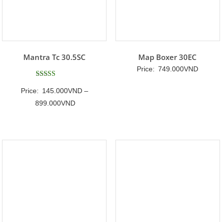
Mantra Tc 30.5SC
Map Boxer 30EC
Price:
749.000
VND
Được xếp
Price:
145.000
VND
–
hạng
5.00
Khoảng
899.000
VND
5 sao
giá:
từ
145.000VND
đến
899.000VND