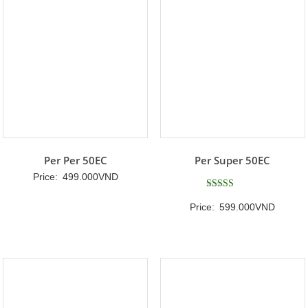
đến
650.000VND
Per Per 50EC
Per Super 50EC
Price:
499.000
VND
Được xếp
Price:
599.000
VND
hạng
5
5 sao