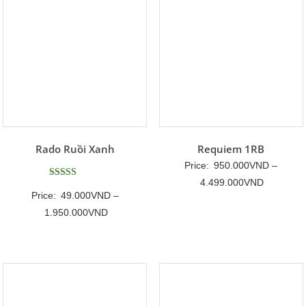
Rado Ruồi Xanh
Requiem 1RB
Price:
950.000
VND
–
Khoảng
4.499.000
VND
Được xếp
Price:
49.000
VND
–
hạng
giá:
5
Khoảng
1.950.000
VND
5 sao
từ
giá:
950.000
từ
đến
49.000VND
4.499.00
đến
1.950.000VND