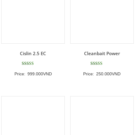
Cislin 2.5 EC
Cleanbait Power
Được xếp
Được xếp
Price:
999.000
VND
Price:
250.000
VND
hạng
hạng
5
5
5 sao
5 sao