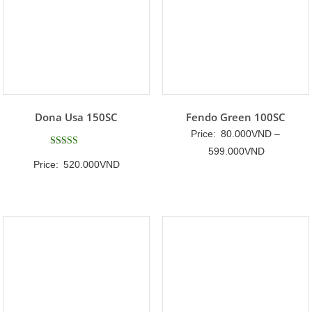
Dona Usa 150SC
Fendo Green 100SC
Price:
80.000
VND
–
Khoảng
599.000
VND
Được xếp
Price:
520.000
VND
hạng
giá:
5
5 sao
từ
80.000VN
đến
599.000V