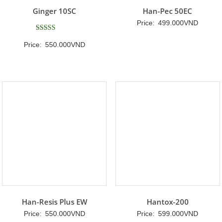
Ginger 10SC
Han-Pec 50EC
Price:
499.000
VND
Được xếp
Price:
550.000
VND
hạng
5
5 sao
Han-Resis Plus EW
Hantox-200
Price:
550.000
VND
Price:
599.000
VND