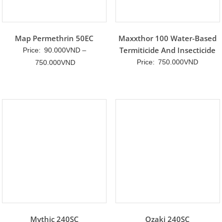
Map Permethrin 50EC
Maxxthor 100 Water-Based
Termiticide And Insecticide
Price:
90.000
VND
–
Khoảng
Price:
750.000
VND
750.000
VND
giá:
từ
90.000VND
đến
750.000VND
Mythic 240SC
Ozaki 240SC