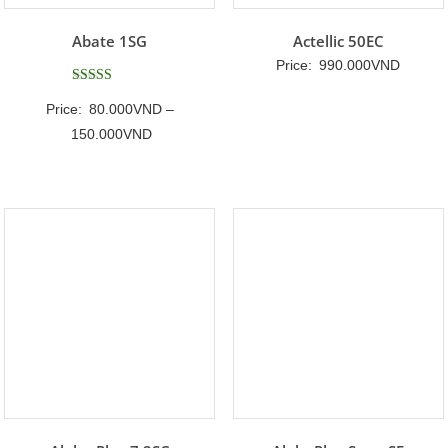
Abate 1SG
Actellic 50EC
Price:
990.000
VND
Được xếp
Price:
80.000
VND
–
hạng
5
Khoảng
150.000
VND
5 sao
giá:
từ
80.000VND
đến
150.000VND