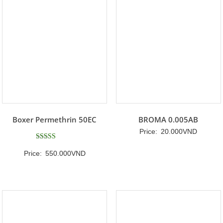
Boxer Permethrin 50EC
BROMA 0.005AB
Price:
20.000
VND
Được xếp
Price:
550.000
VND
hạng
5
5 sao