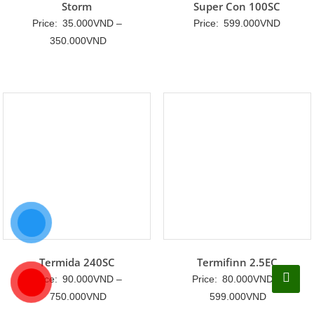
Storm
Super Con 100SC
Price:
35.000
VND
–
Price:
599.000
VND
Khoảng
350.000
VND
giá:
từ
35.000VND
đến
350.000VND
Termida 240SC
Termifinn 2.5EC
Price:
90.000
VND
–
Price:
80.000
VND
–
Khoảng
Khoảng
750.000
VND
599.000
VND
giá:
giá: