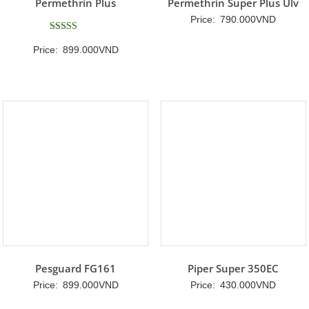
Permethrin Plus
Permethrin Super Plus Ulv
Price:
790.000
VND
Được xếp
Price:
899.000
VND
hạng
5
5 sao
Pesguard FG161
Piper Super 350EC
Price:
899.000
VND
Price:
430.000
VND