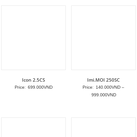
25.000VND
đến
199.000VND
Icon 2.5CS
Imi.MOI 250SC
Price:
699.000
VND
Price:
140.000
VND
–
Khoảng
999.000
VND
giá:
từ
140.000V
đến
999.000V