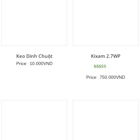
Keo Dính Chuột
Kixam 2.7WP
Price:
10.000
VND
Được xếp
Price:
750.000
VND
hạng
5
5 sao