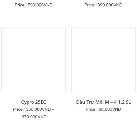
Được xếp
Được xếp
Price:
599.000
VND
Price:
399.000
VND
hạng
hạng
5
5
5 sao
5 sao
Cypro 25EC
Dầu Trừ Mối M – 4 1.2 SL
Price:
350.000
VND
–
Price:
80.000
VND
Khoảng
370.000
VND
giá:
từ