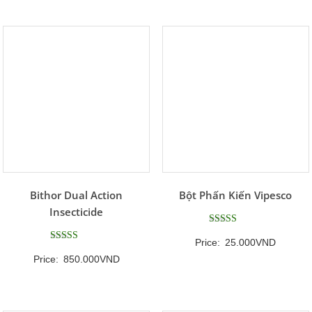
Bithor Dual Action
Bột Phấn Kiến Vipesco
Insecticide
Được xếp
Price:
25.000
VND
hạng
Được xếp
5
Price:
850.000
VND
hạng
5 sao
5
5 sao