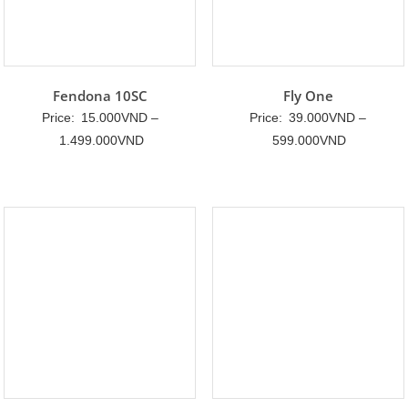
Fendona 10SC
Fly One
Price:
15.000
VND
–
Price:
39.000
VND
–
Khoảng
Khoảng
1.499.000
VND
599.000
VND
giá:
giá:
từ
từ
15.000VND
39.000VN
đến
đến
1.499.000VND
599.000V